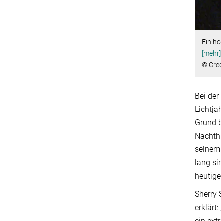
Ein h
[mehr]
© Cre
Bei der
Lichtja
Grund b
Nachth
seinem 
lang si
heutig
Sherry 
erklärt
ein ext