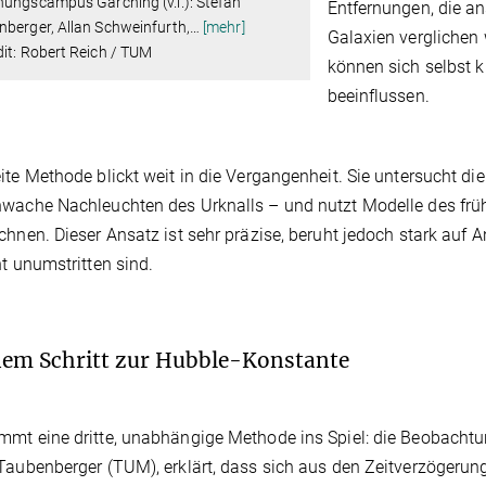
ungscampus Garching (v.l.): Stefan
Entfernungen, die a
berger, Allan Schweinfurth,
…
[mehr]
Galaxien verglichen 
it: Robert Reich / TUM
können sich selbst 
beeinflussen.
ite Methode blickt weit in die Vergangenheit. Sie untersucht d
wache Nachleuchten des Urknalls – und nutzt Modelle des frü
chnen. Dieser Ansatz ist sehr präzise, beruht jedoch stark au
ht unumstritten sind.
nem Schritt zur Hubble-Konstante
mt eine dritte, unabhängige Methode ins Spiel: die Beobachtun
Taubenberger (TUM), erklärt, dass sich aus den Zeitverzögerun