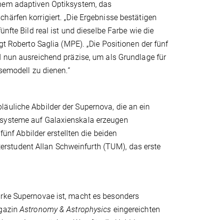
nem adaptiven Optiksystem, das
ärfen korrigiert. „Die Ergebnisse bestätigen
ünfte Bild real ist und dieselbe Farbe wie die
agt Roberto Saglia (MPE). „Die Positionen der fünf
d nun ausreichend präzise, um als Grundlage für
ssemodell zu dienen.“
läuliche Abbilder der Supernova, die an ein
nsysteme auf Galaxienskala erzeugen
fünf Abbilder erstellten die beiden
rstudent Allan Schweinfurth (TUM), das erste
arke Supernovae ist, macht es besonders
agazin
Astronomy & Astrophysics
eingereichten