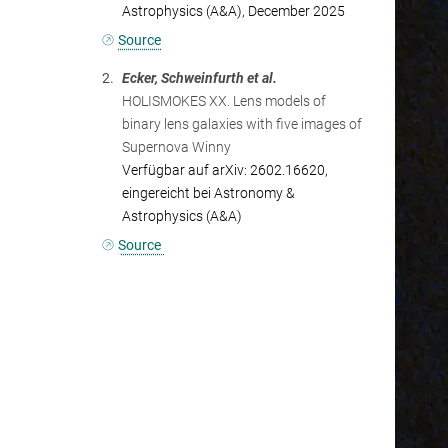
Astrophysics (A&A), December 2025
Source
2.
Ecker, Schweinfurth et al.
HOLISMOKES XX. Lens models of
binary lens galaxies with five images of
Supernova Winny
Verfügbar auf arXiv: 2602.16620,
eingereicht bei Astronomy &
Astrophysics (A&A)
Source