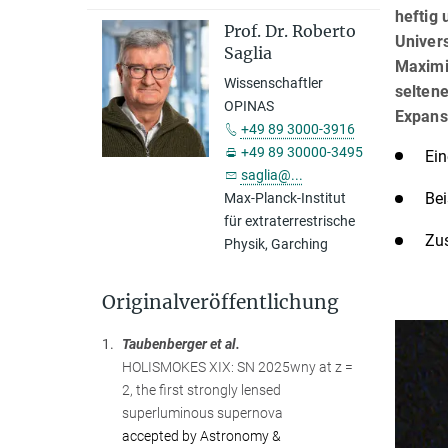
heftig
Prof. Dr. Roberto
Univers
Saglia
Maximi
Wissenschaftler
selten
OPINAS
Expans
+49 89 3000-3916
+49 89 30000-3495
Ein
saglia@...
Bei
Max-Planck-Institut
für extraterrestrische
Zu
Physik, Garching
Originalveröffentlichung
1.
Taubenberger et al.
HOLISMOKES XIX: SN 2025wny at z =
2, the first strongly lensed
superluminous supernova
accepted by Astronomy &