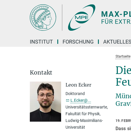
Hauptinhalt
INSTITUT
FORSCHUNG
AKTUELLE
Startseite
Di
Kontakt
Fe
Leon Ecker
Doktorand
Münc
L.Ecker@...
Gravi
Universitätssternwarte,
Fakultät für Physik,
Ludwig-Maximilians-
19. FEB
Universität
Dass si