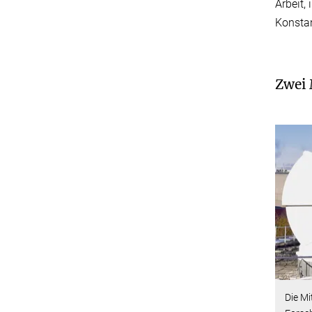
Arbeit,
Konstan
Zwei 
Die M