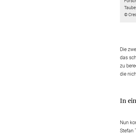
Forsch
Tauben
© Cred
Die zwe
das sch
zu bere
die nic
In ei
Nun kom
Stefan 