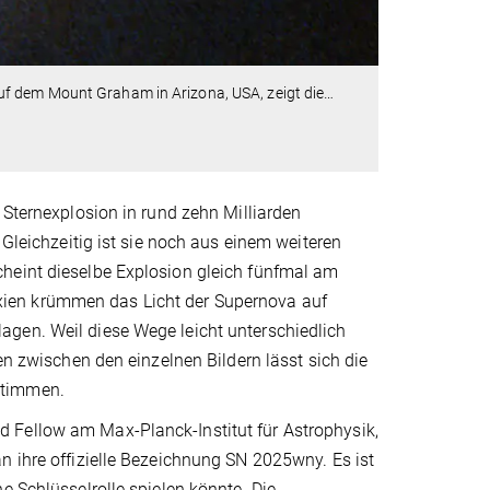
f dem Mount Graham in Arizona, USA, zeigt die
…
 Sternexplosion in rund zehn Milliarden
 Gleichzeitig ist sie noch aus einem weiteren
heint dieselbe Explosion gleich fünfmal am
ien krümmen das Licht der Supernova auf
gen. Weil diese Wege leicht unterschiedlich
en zwischen den einzelnen Bildern lässt sich die
stimmen.
 Fellow am Max-Planck-Institut für Astrophysik,
n ihre offizielle Bezeichnung SN 2025wny. Es ist
e Schlüsselrolle spielen könnte. Die