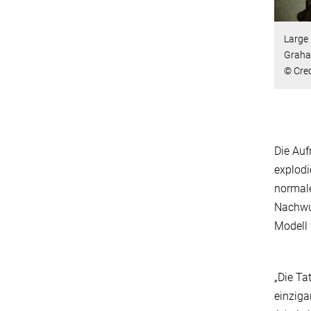
Large
Graha
© Cred
Die Auf
explodi
normale
Nachwuc
Modell 
„Die Ta
einziga