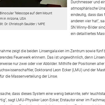
Durchmesser und ei
atmosphärische Unsch
 Binocular Telescope auf dem Mount
eindeutig, dass das f
m in Arizona, USA
anderen vier hat“, s
it: Dr. Christoph Saulder / MPE
SN Winny-Bilder sin
ein detailliertes Ma
nahme zeigt die beiden Linsengalaxien im Zentrum sowie fünf b
erendes Feuerwerk erinnern. Das ist ungewöhnlich, denn Linse
rweise nur zwei oder vier Abbilder. Mithilfe der Positionen aller 
hswissenschaftler, Doktorand Leon Ecker (LMU) und der Maste
für die Massenverteilung der Linse.
tsache, dass dieses System eine wenig bekannte, sehr leuchtst
rtig“, sagt LMU-Physiker Leon Ecker, Erstautor einer im Fachm