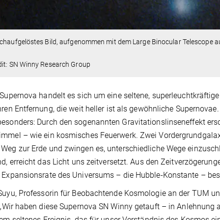
ochaufgelöstes Bild, aufgenommen mit dem Large Binocular Telescope au
dit: SN Winny Research Group
 Supernova handelt es sich um eine seltene, superleuchtkräftige
hren Entfernung, die weit heller ist als gewöhnliche Supernovae.
esonders: Durch den sogenannten Gravitationslinseneffekt ersc
immel – wie ein kosmisches Feuerwerk. Zwei Vordergrundgalax
Weg zur Erde und zwingen es, unterschiedliche Wege einzuschla
nd, erreicht das Licht uns zeitversetzt. Aus den Zeitverzögerung
e Expansionsrate des Universums – die Hubble-Konstante – be
Suyu, Professorin für Beobachtende Kosmologie an der TUM und
: „Wir haben diese Supernova SN Winny getauft – in Anlehnung a
rem seltenes Ereignis, das für unser Verständnis des Kosmos ein