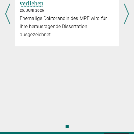
Eiskörner
verliehen
4. JULI 2024
25. JUNI 2026
Mit Hilfe des JWST gelang es einem Team von
Ehemalige Doktorandin des MPE wird für
Wissenschaftlerinnen und Wissenschaftlern, darunter Paola
ihre herausragende Dissertation
Caselli und Michela Giuliano vom MPE, tief in die dichten
ausgezeichnet
Wolkenkerne vorzudringen und bislang verborgene Details des
interstellaren Eises zu enthüllen. Für die Studie, die sich auf die
Region Chamaeleon I konzentriert, verwendete das Team die
NIRCam des JWST, um spektroskopische Linien von Hunderten
von Sternen hinter der Staubwolke zu messen.
mehr
◼