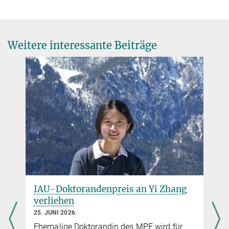
ebulbul@...
Max-Planck-Institut für extraterrestrische Physik,
Garching
Weitere interessante Beiträge
eROSITA lockert kosmische Spannungen
14. FEBRUAR 2024
Ergebnisse der ersten Durchmusterung des Röntgenhimmels
beseitigen bestehende Unstimmigkeiten zwischen konkurrierenden
Messungen der Struktur des Universums
mehr
Baryonen am Rand: eROSITA Himmels-
IAU-Doktorandenpreis an Yi Zhang
Durchmusterung weist „fehlendes“ kosmisches Gas
verliehen
in Außenbereichen von Galaxienhaufen nach
25. JUNI 2026
5. MAI 2026
Ehemalige Doktorandin des MPE wird für