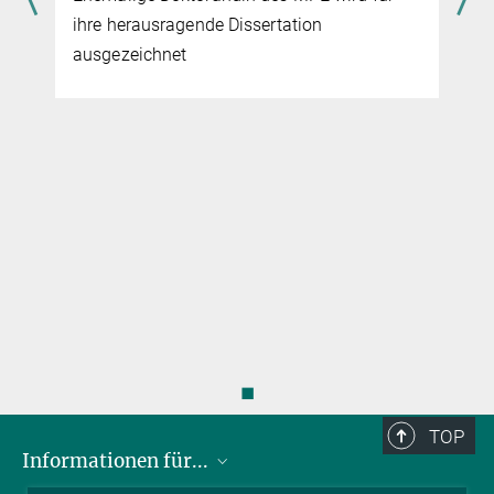
Ein Forscherteam des MPE hat mit Daten der eROSITA-
ihre herausragende Dissertation
Himmelsdurchmusterung heißes Gas entdeckt, das sich weit über
ausgezeichnet
die bekannten Grenzen von Galaxienhaufen erstreckt.
mehr
◼
TOP
Informationen für...