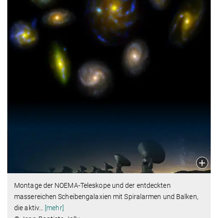
Montage der NOEMA-Teleskope und der entdeckten
massereichen Scheibengalaxien mit Spiralarmen und Balken,
die aktiv
…
[mehr]