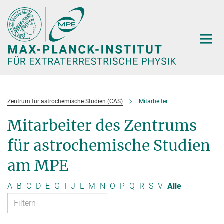
Hauptinhalt
Zentrum für astrochemische Studien (CAS)
Mitarbeiter
Mitarbeiter des Zentrums
für astrochemische Studien
am MPE
A
B
C
D
E
G
I
J
L
M
N
O
P
Q
R
S
V
Alle