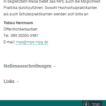
In begrenztem Maße bietet das MPE auch die Möglichkeit
Praktika durchzuführen. Sowohl Hochschulpraktikanten
als auch Schülerpraktikanten wenden sich bitte an
Tobias Herrmann
Öffentlichkeitsarbeit
Tel. 089 30000-3981
E-mail:
mpe@mpe.mpg.de
Stellenausschreibungen
Ausbildung zur Kauffrau/zum Kaufmann für
Links
Büromanagement
5. August 2026
IMPRS
http://www.mpg.de/doktoranden
Ausbildung zum/zur Industriemechaniker*in
TOP
Allgemeine Informationen für (zukünftige) Doktoranden in der Max-
(m/w/d) Einsatzgebiet Feingerätebau