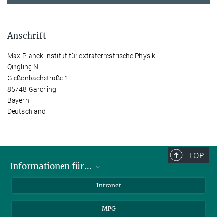
Anschrift
Max-Planck-Institut für extraterrestrische Physik
Qingling Ni
Gießenbachstraße 1
85748 Garching
Bayern
Deutschland
TOP
Informationen für...
Wissenschaftler
Intranet
Studenten
MPG
Journalisten