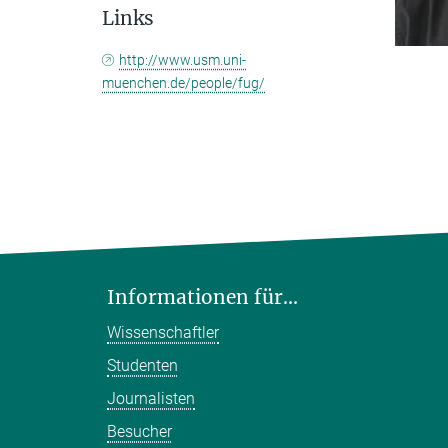
Links
http://www.usm.uni-
muenchen.de/people/fug/
Informationen für...
Wissenschaftler
Studenten
Journalisten
Besucher