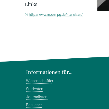
Links
http://www.mpe.mpg.de/~arielsan/
Informationen für...
Wissenschaftler
Studenten
Journalisten
Besucher