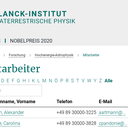
S
NOBELPREIS 2020
Forschung
Hochenergie-Astrophysik
Mitarbeiter
arbeiter
D
E
F
G
H
I
K
L
M
N
Ö
P
R
S
T
V
W
Y
Z
Alle
enname, Vorname
Telefon
E-Mail
, Alexander
+49 89 30000-3225
aaltmann@...
, Carolina
+49 89 30000-3828
cpandonie@...