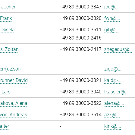
, Jochen
+49 89 30000-3847
jcg@...
 Frank
+49 89 30000-3320
fwh@...
, Gisela
+49 89 30000-3511
gih@...
+49 89 30000-2416
s, Zoltán
+49 89 30000-2417
zhegedus@...
ern), Zsofi
-
zigo@...
runner, David
+49 89 30000-3321
kald@...
, Lars
+49 89 30000-3040
lkassler@...
akova, Alena
+49 89 30000-3522
alena@...
 von, Andreas
+49 89 30000-3514
azk@...
alter
-
kink@...