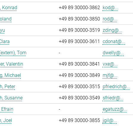
, Konrad
+49 89 30000-3862
kod@...
Roland
+49 89 30000-3850
rod@...
iyu
+49 89 30000-3519
zding@...
Clara
+49 89 30000-3611
cdonat@...
(extern), Tom
-
dwelly@...
r, Valentin
+49 89 30000-3841
vxe@...
g, Michael
+49 89 30000-3849
mjf@...
h, Peter
+49 89 30000-3515
pfriedrich@...
ch, Susanne
+49 89 30000-3549
sfriedr@...
 Efrain
-
egatuzz@...
n, Joel
+49 89 30000-3855
jgil@...