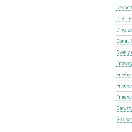
Dennerl
Diehl, 
Ding, Z
Donat, 
Dwelly 
Emberge
Freyber
Friedric
Friedri
Gatuzz,
Gil Leo