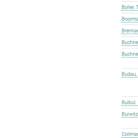
Boller,
Boorma
Brenna
Buchne
Buchne
Budau,
Bulbul,
Burwitz
Collmar