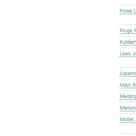
Klose, 
Kluge, 
Kutdemi
Laas, 
Loparco
Mayr, A
Meiding
Merloni
Möller,