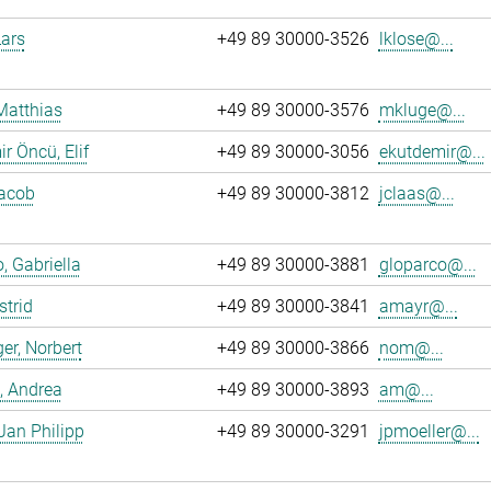
Lars
+49 89 30000-3526
lklose@...
Matthias
+49 89 30000-3576
mkluge@...
r Öncü, Elif
+49 89 30000-3056
ekutdemir@...
Jacob
+49 89 30000-3812
jclaas@...
, Gabriella
+49 89 30000-3881
gloparco@...
strid
+49 89 30000-3841
amayr@...
er, Norbert
+49 89 30000-3866
nom@...
, Andrea
+49 89 30000-3893
am@...
 Jan Philipp
+49 89 30000-3291
jpmoeller@...