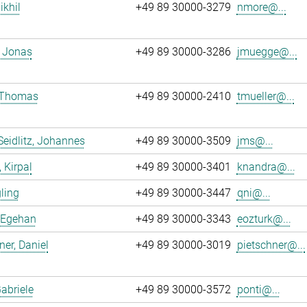
ikhil
+49 89 30000-3279
nmore@...
 Jonas
+49 89 30000-3286
jmuegge@...
, Thomas
+49 89 30000-2410
tmueller@...
Seidlitz, Johannes
+49 89 30000-3509
jms@...
 Kirpal
+49 89 30000-3401
knandra@...
gling
+49 89 30000-3447
qni@...
 Egehan
+49 89 30000-3343
eozturk@...
ner, Daniel
+49 89 30000-3019
pietschner@...
Gabriele
+49 89 30000-3572
ponti@...