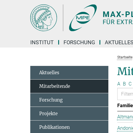
Hauptinhalt
INSTITUT
FORSCHUNG
AKTUELLE
Startseite
Mit
Aktuelles
A
B
C
Mitarbeitende
Forschung
Famili
Projekte
Altmann
Publikationen
Andonie