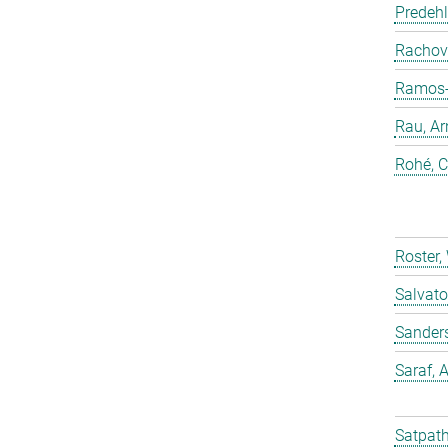
Predehl
Rachovi
Ramos-C
Rau, Ar
Rohé, C
Roster,
Salvato
Sander
Saraf,
Satpath