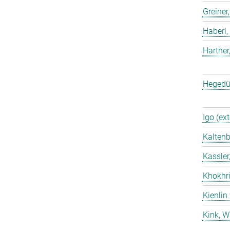
Greiner
Haberl,
Hartner
Hegedü
Igo (ext
Kaltenb
Kassler
Khokhri
Kienlin
Kink, W