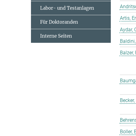
Andrits
Labor- und Testanlagen
Artis,
Für Doktoranden
Aydar, 
Interne Seiten
Baldini,
Balzer,
Baumgar
Becker,
Behrens
Boller, B