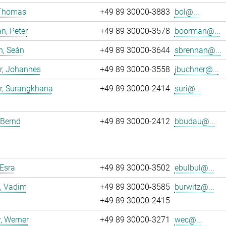
 Thomas
+49 89 30000-3883
bol@...
n, Peter
+49 89 30000-3578
boorman@...
n, Seán
+49 89 30000-3644
sbrennan@...
r, Johannes
+49 89 30000-3558
jbuchner@...
r, Surangkhana
+49 89 30000-2414
suri@...
 Bernd
+49 89 30000-2412
bbudau@...
 Esra
+49 89 30000-3502
ebulbul@...
, Vadim
+49 89 30000-3585
burwitz@...
+49 89 30000-2415
, Werner
+49 89 30000-3271
wec@...