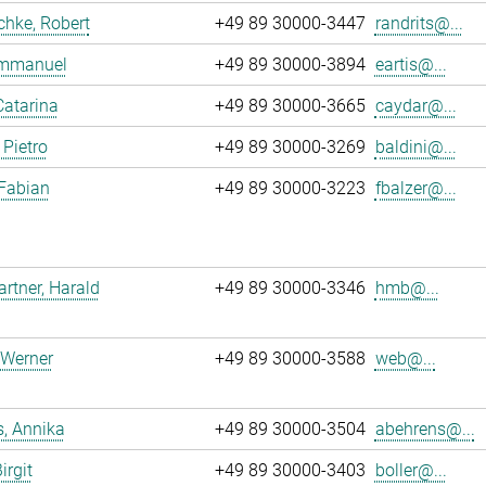
chke, Robert
+49 89 30000-3447
randrits@...
 Emmanuel
+49 89 30000-3894
eartis@...
Catarina
+49 89 30000-3665
caydar@...
 Pietro
+49 89 30000-3269
baldini@...
 Fabian
+49 89 30000-3223
fbalzer@...
tner, Harald
+49 89 30000-3346
hmb@...
 Werner
+49 89 30000-3588
web@...
, Annika
+49 89 30000-3504
abehrens@...
irgit
+49 89 30000-3403
boller@...