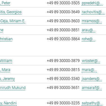
, Peter
+49 89 30000-3505
ppredehl@...
tis, Georgios
+49 89 30000-3649
rachovitis@...
eja, Miriam E.
+49 89 30000-3603
mramos@...
ne
+49 89 30000-3851
arau@...
hristian
+49 89 30000-3864
rohe@...
 William
+49 89 30000-3879
wroster@...
, Mara
+49 89 30000-3815
mara@...
s, Jeremy
+49 89 30000-3340
jsanders@...
 Anirudh Mukund
+49 89 30000-3651
amsaraf@...
y, Nandini
+49 89 30000-3235
satpathy@...