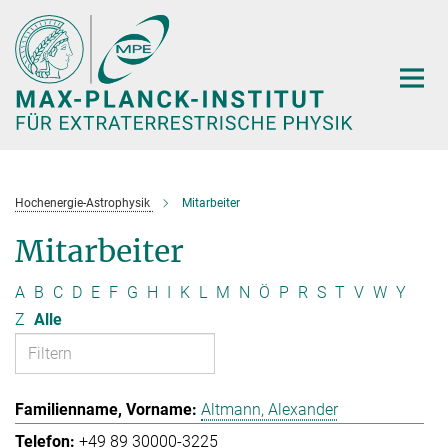
Hauptinhalt
Hochenergie-Astrophysik
Mitarbeiter
Mitarbeiter
A
B
C
D
E
F
G
H
I
K
L
M
N
Ö
P
R
S
T
V
W
Y
Z
Alle
Altmann, Alexander
+49 89 30000-3225