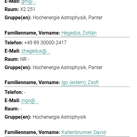
gih@...
X2 251
Hochenergie Astrophysik
Panter
Hegedüs, Zoltán
+49 89 30000-2417
zhegedus@...
NR -
Hochenergie Astrophysik
Panter
Igo (extern), Zsofi
-
zigo@...
-
Hochenergie Astrophysik
Kaltenbrunner, David