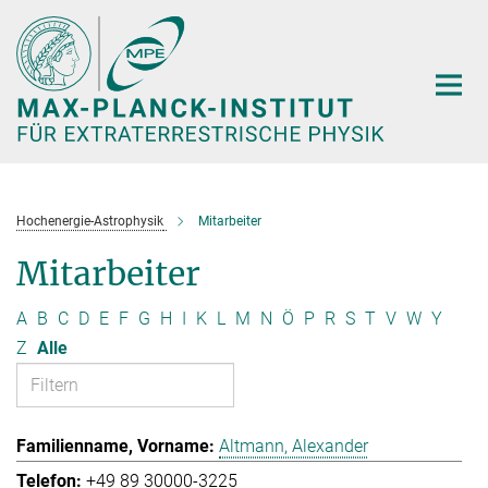
Hauptinhalt
Hochenergie-Astrophysik
Mitarbeiter
Mitarbeiter
A
B
C
D
E
F
G
H
I
K
L
M
N
Ö
P
R
S
T
V
W
Y
Z
Alle
Altmann, Alexander
+49 89 30000-3225