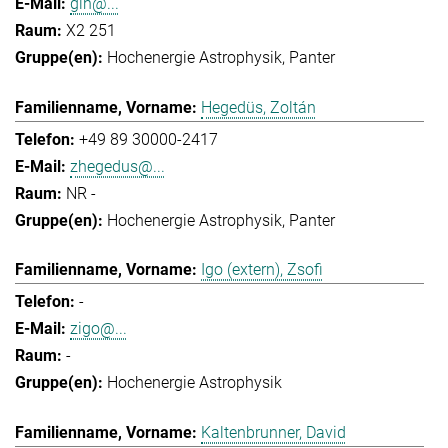
gih@...
X2 251
Hochenergie Astrophysik
Panter
Hegedüs, Zoltán
+49 89 30000-2417
zhegedus@...
NR -
Hochenergie Astrophysik
Panter
Igo (extern), Zsofi
-
zigo@...
-
Hochenergie Astrophysik
Kaltenbrunner, David