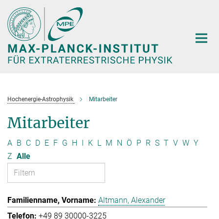
Hauptinhalt
Hochenergie-Astrophysik
Mitarbeiter
Mitarbeiter
A
B
C
D
E
F
G
H
I
K
L
M
N
Ö
P
R
S
T
V
W
Y
Z
Alle
Altmann, Alexander
+49 89 30000-3225