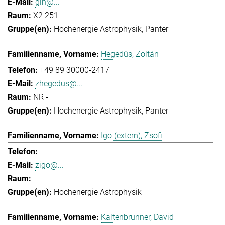
gih@...
X2 251
Hochenergie Astrophysik
Panter
Hegedüs, Zoltán
+49 89 30000-2417
zhegedus@...
NR -
Hochenergie Astrophysik
Panter
Igo (extern), Zsofi
-
zigo@...
-
Hochenergie Astrophysik
Kaltenbrunner, David