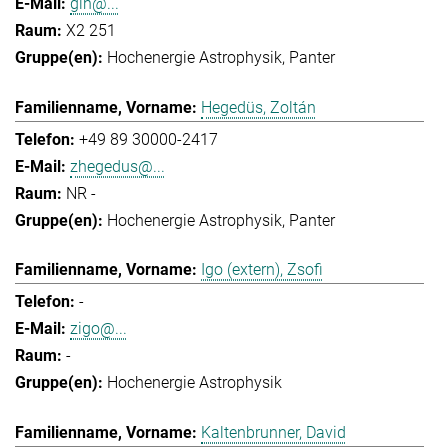
gih@...
X2 251
Hochenergie Astrophysik
Panter
Hegedüs, Zoltán
+49 89 30000-2417
zhegedus@...
NR -
Hochenergie Astrophysik
Panter
Igo (extern), Zsofi
-
zigo@...
-
Hochenergie Astrophysik
Kaltenbrunner, David