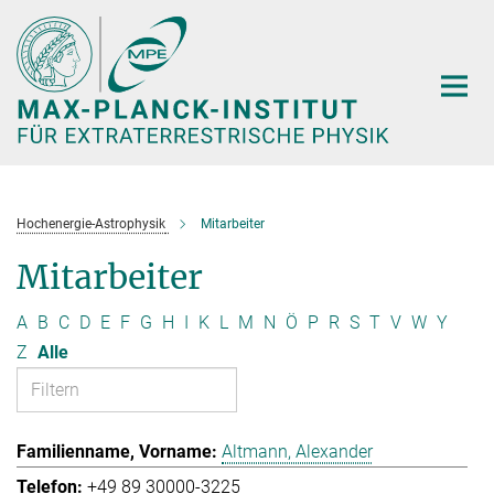
Hauptinhalt
Hochenergie-Astrophysik
Mitarbeiter
Mitarbeiter
A
B
C
D
E
F
G
H
I
K
L
M
N
Ö
P
R
S
T
V
W
Y
Z
Alle
Altmann, Alexander
+49 89 30000-3225