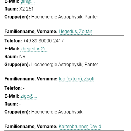
gih@...
X2 251
Hochenergie Astrophysik
Panter
Hegedüs, Zoltán
+49 89 30000-2417
zhegedus@...
NR -
Hochenergie Astrophysik
Panter
Igo (extern), Zsofi
-
zigo@...
-
Hochenergie Astrophysik
Kaltenbrunner, David