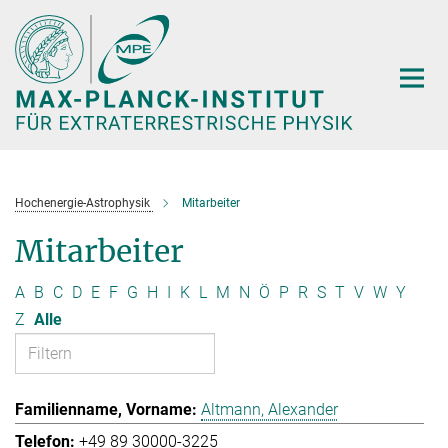
Hauptinhalt
Hochenergie-Astrophysik
Mitarbeiter
Mitarbeiter
A
B
C
D
E
F
G
H
I
K
L
M
N
Ö
P
R
S
T
V
W
Y
Z
Alle
Altmann, Alexander
+49 89 30000-3225