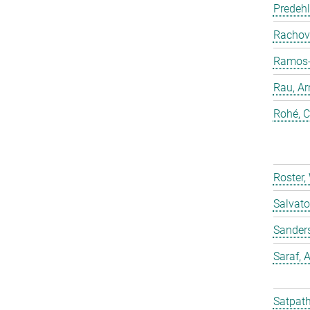
Predehl
Rachovi
Ramos-C
Rau, Ar
Rohé, C
Roster,
Salvato
Sander
Saraf,
Satpath