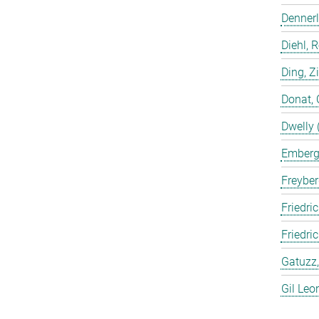
Dennerl
Diehl, 
Ding, Z
Donat, 
Dwelly 
Emberge
Freyber
Friedric
Friedri
Gatuzz,
Gil Leo