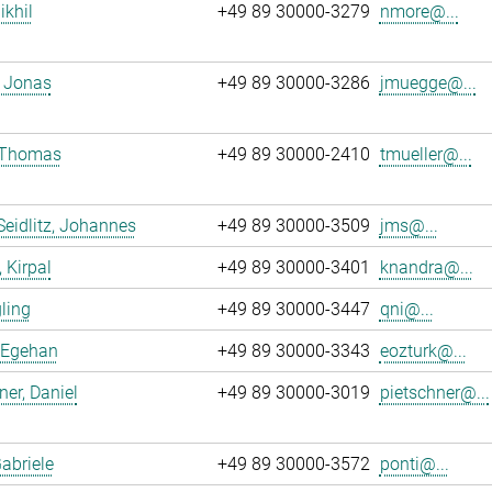
ikhil
+49 89 30000-3279
nmore@...
 Jonas
+49 89 30000-3286
jmuegge@...
, Thomas
+49 89 30000-2410
tmueller@...
Seidlitz, Johannes
+49 89 30000-3509
jms@...
 Kirpal
+49 89 30000-3401
knandra@...
gling
+49 89 30000-3447
qni@...
 Egehan
+49 89 30000-3343
eozturk@...
ner, Daniel
+49 89 30000-3019
pietschner@...
Gabriele
+49 89 30000-3572
ponti@...