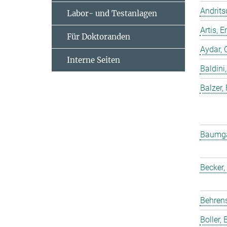
Andrits
Labor- und Testanlagen
Artis,
Für Doktoranden
Aydar, 
Interne Seiten
Baldini,
Balzer,
Baumgar
Becker,
Behrens
Boller, B