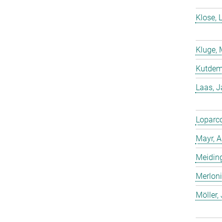
Klose, 
Kluge, 
Kutdemi
Laas, 
Loparco
Mayr, A
Meiding
Merloni
Möller,