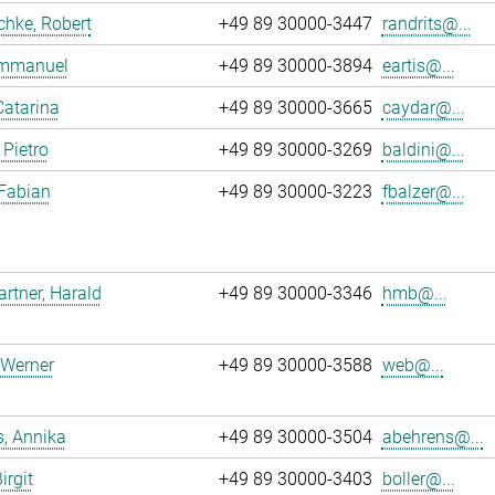
chke, Robert
+49 89 30000-3447
randrits@...
 Emmanuel
+49 89 30000-3894
eartis@...
Catarina
+49 89 30000-3665
caydar@...
 Pietro
+49 89 30000-3269
baldini@...
 Fabian
+49 89 30000-3223
fbalzer@...
tner, Harald
+49 89 30000-3346
hmb@...
 Werner
+49 89 30000-3588
web@...
, Annika
+49 89 30000-3504
abehrens@...
irgit
+49 89 30000-3403
boller@...