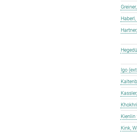
Greiner
Haberl,
Hartner
Hegedü
Igo (ext
Kaltenb
Kassler
Khokhri
Kienlin
Kink, W