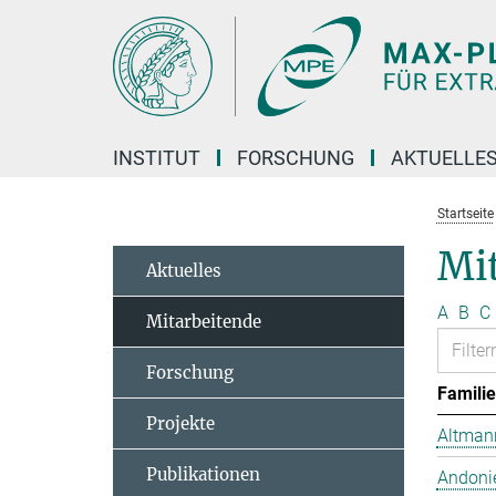
Hauptinhalt
INSTITUT
FORSCHUNG
AKTUELLE
Startseite
Mit
Aktuelles
A
B
C
Mitarbeitende
Forschung
Famili
Projekte
Altmann
Publikationen
Andonie