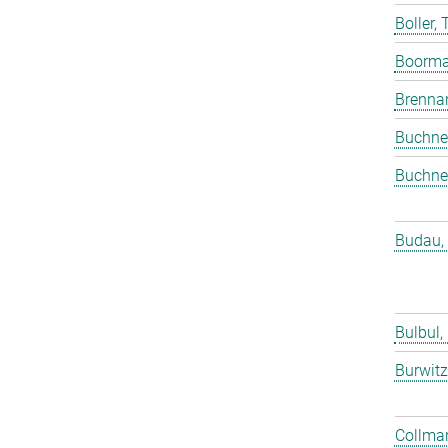
Boller,
Boorma
Brenna
Buchne
Buchne
Budau,
Bulbul,
Burwitz
Collmar