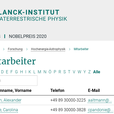
S
NOBELPREIS 2020
Forschung
Hochenergie-Astrophysik
Mitarbeiter
arbeiter
D
E
F
G
H
I
K
L
M
N
Ö
P
R
S
T
V
W
Y
Z
Alle
enname, Vorname
Telefon
E-Mail
, Alexander
+49 89 30000-3225
aaltmann@...
, Carolina
+49 89 30000-3828
cpandonie@...