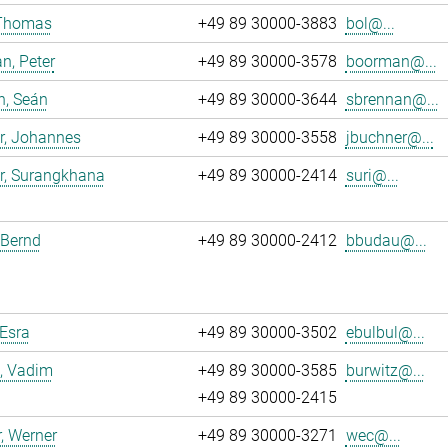
 Thomas
+49 89 30000-3883
bol@...
n, Peter
+49 89 30000-3578
boorman@...
n, Seán
+49 89 30000-3644
sbrennan@...
r, Johannes
+49 89 30000-3558
jbuchner@...
r, Surangkhana
+49 89 30000-2414
suri@...
 Bernd
+49 89 30000-2412
bbudau@...
 Esra
+49 89 30000-3502
ebulbul@...
, Vadim
+49 89 30000-3585
burwitz@...
+49 89 30000-2415
, Werner
+49 89 30000-3271
wec@...