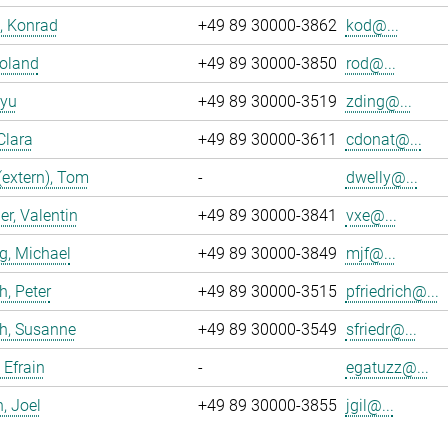
, Konrad
+49 89 30000-3862
kod@...
Roland
+49 89 30000-3850
rod@...
iyu
+49 89 30000-3519
zding@...
Clara
+49 89 30000-3611
cdonat@...
(extern), Tom
-
dwelly@...
r, Valentin
+49 89 30000-3841
vxe@...
g, Michael
+49 89 30000-3849
mjf@...
h, Peter
+49 89 30000-3515
pfriedrich@...
ch, Susanne
+49 89 30000-3549
sfriedr@...
 Efrain
-
egatuzz@...
n, Joel
+49 89 30000-3855
jgil@...