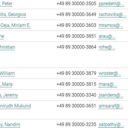
, Peter
+49 89 30000-3505
ppredehl@...
tis, Georgios
+49 89 30000-3649
rachovitis@...
eja, Miriam E.
+49 89 30000-3603
mramos@...
ne
+49 89 30000-3851
arau@...
hristian
+49 89 30000-3864
rohe@...
 William
+49 89 30000-3879
wroster@...
, Mara
+49 89 30000-3815
mara@...
s, Jeremy
+49 89 30000-3340
jsanders@...
 Anirudh Mukund
+49 89 30000-3651
amsaraf@...
y, Nandini
+49 89 30000-3235
satpathy@...