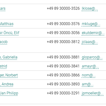
Lars
+49 89 30000-3526
lklose@...
Matthias
+49 89 30000-3576
mkluge@...
r Öncü, Elif
+49 89 30000-3056
ekutdemir@...
Jacob
+49 89 30000-3812
jclaas@...
, Gabriella
+49 89 30000-3881
gloparco@...
strid
+49 89 30000-3841
amayr@...
er, Norbert
+49 89 30000-3866
nom@...
, Andrea
+49 89 30000-3893
am@...
 Jan Philipp
+49 89 30000-3291
jpmoeller@...