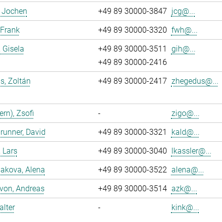
, Jochen
+49 89 30000-3847
jcg@...
 Frank
+49 89 30000-3320
fwh@...
, Gisela
+49 89 30000-3511
gih@...
+49 89 30000-2416
s, Zoltán
+49 89 30000-2417
zhegedus@...
ern), Zsofi
-
zigo@...
runner, David
+49 89 30000-3321
kald@...
, Lars
+49 89 30000-3040
lkassler@...
akova, Alena
+49 89 30000-3522
alena@...
 von, Andreas
+49 89 30000-3514
azk@...
alter
-
kink@...