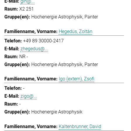
gih@...
X2 251
Hochenergie Astrophysik
Panter
Hegedüs, Zoltán
+49 89 30000-2417
zhegedus@...
NR -
Hochenergie Astrophysik
Panter
Igo (extern), Zsofi
-
zigo@...
-
Hochenergie Astrophysik
Kaltenbrunner, David