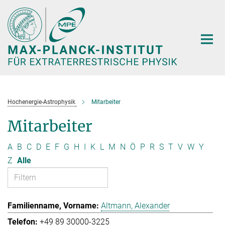
Hauptinhalt
Hochenergie-Astrophysik
Mitarbeiter
Mitarbeiter
A
B
C
D
E
F
G
H
I
K
L
M
N
Ö
P
R
S
T
V
W
Y
Z
Alle
Altmann, Alexander
+49 89 30000-3225