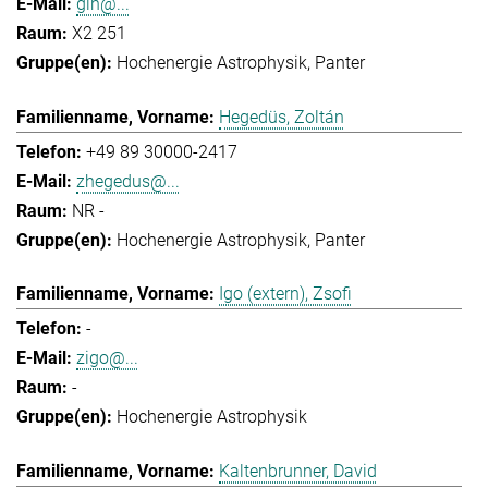
gih@...
X2 251
Hochenergie Astrophysik
Panter
Hegedüs, Zoltán
+49 89 30000-2417
zhegedus@...
NR -
Hochenergie Astrophysik
Panter
Igo (extern), Zsofi
-
zigo@...
-
Hochenergie Astrophysik
Kaltenbrunner, David