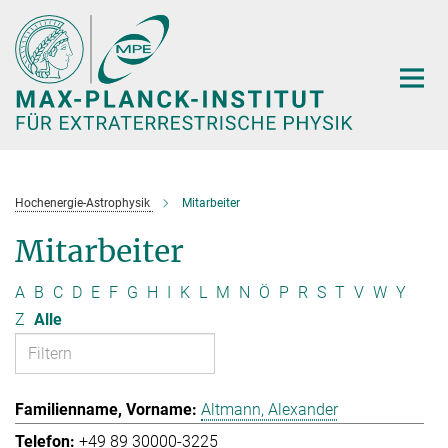
Hauptinhalt
Hochenergie-Astrophysik
Mitarbeiter
Mitarbeiter
A
B
C
D
E
F
G
H
I
K
L
M
N
Ö
P
R
S
T
V
W
Y
Z
Alle
Altmann, Alexander
+49 89 30000-3225