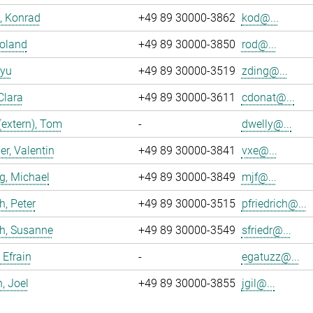
, Konrad
+49 89 30000-3862
kod@...
Roland
+49 89 30000-3850
rod@...
iyu
+49 89 30000-3519
zding@...
Clara
+49 89 30000-3611
cdonat@...
(extern), Tom
-
dwelly@...
r, Valentin
+49 89 30000-3841
vxe@...
g, Michael
+49 89 30000-3849
mjf@...
h, Peter
+49 89 30000-3515
pfriedrich@...
ch, Susanne
+49 89 30000-3549
sfriedr@...
 Efrain
-
egatuzz@...
n, Joel
+49 89 30000-3855
jgil@...