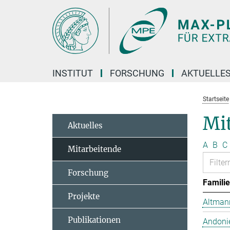
Hauptinhalt
INSTITUT
FORSCHUNG
AKTUELLE
Startseite
Mit
Aktuelles
A
B
C
Mitarbeitende
Forschung
Famili
Projekte
Altmann
Publikationen
Andonie