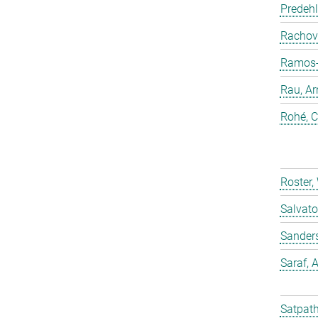
Predehl
Rachovi
Ramos-C
Rau, Ar
Rohé, C
Roster,
Salvato
Sander
Saraf,
Satpath