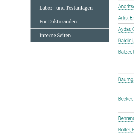
Andrits
Labor- und Testanlagen
Artis,
Für Doktoranden
Aydar, 
Interne Seiten
Baldini,
Balzer,
Baumgar
Becker,
Behrens
Boller, B