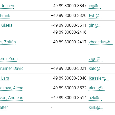
, Jochen
+49 89 30000-3847
jcg@...
 Frank
+49 89 30000-3320
fwh@...
, Gisela
+49 89 30000-3511
gih@...
+49 89 30000-2416
s, Zoltán
+49 89 30000-2417
zhegedus@...
ern), Zsofi
-
zigo@...
runner, David
+49 89 30000-3321
kald@...
, Lars
+49 89 30000-3040
lkassler@...
akova, Alena
+49 89 30000-3522
alena@...
 von, Andreas
+49 89 30000-3514
azk@...
alter
-
kink@...