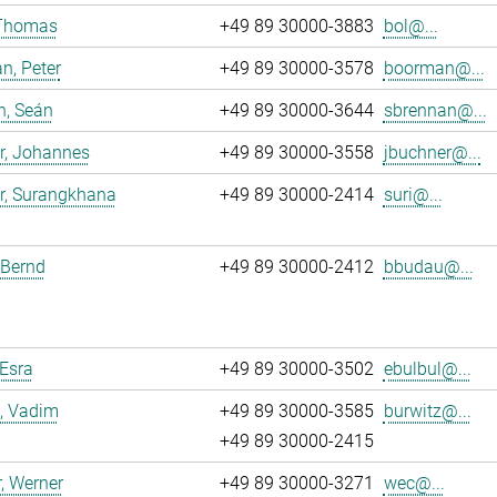
 Thomas
+49 89 30000-3883
bol@...
n, Peter
+49 89 30000-3578
boorman@...
n, Seán
+49 89 30000-3644
sbrennan@...
r, Johannes
+49 89 30000-3558
jbuchner@...
r, Surangkhana
+49 89 30000-2414
suri@...
 Bernd
+49 89 30000-2412
bbudau@...
 Esra
+49 89 30000-3502
ebulbul@...
, Vadim
+49 89 30000-3585
burwitz@...
+49 89 30000-2415
, Werner
+49 89 30000-3271
wec@...