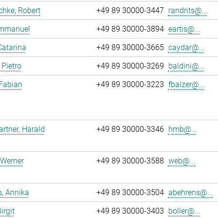
chke, Robert
+49 89 30000-3447
randrits@...
 Emmanuel
+49 89 30000-3894
eartis@...
Catarina
+49 89 30000-3665
caydar@...
 Pietro
+49 89 30000-3269
baldini@...
 Fabian
+49 89 30000-3223
fbalzer@...
tner, Harald
+49 89 30000-3346
hmb@...
 Werner
+49 89 30000-3588
web@...
, Annika
+49 89 30000-3504
abehrens@...
irgit
+49 89 30000-3403
boller@...