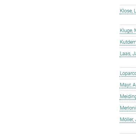
Klose, 
Kluge, 
Kutdemi
Laas, 
Loparco
Mayr, A
Meiding
Merloni
Möller,