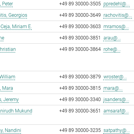
, Peter
+49 89 30000-3505
ppredehl@...
tis, Georgios
+49 89 30000-3649
rachovitis@...
eja, Miriam E.
+49 89 30000-3603
mramos@...
ne
+49 89 30000-3851
arau@...
hristian
+49 89 30000-3864
rohe@...
 William
+49 89 30000-3879
wroster@...
, Mara
+49 89 30000-3815
mara@...
s, Jeremy
+49 89 30000-3340
jsanders@...
 Anirudh Mukund
+49 89 30000-3651
amsaraf@...
y, Nandini
+49 89 30000-3235
satpathy@...