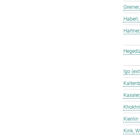
Greiner
Haberl,
Hartner
Hegedü
Igo (ext
Kaltenb
Kassler
Khokhri
Kienlin
Kink, W