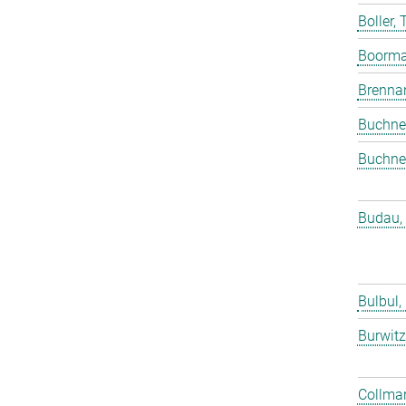
Boller,
Boorma
Brenna
Buchne
Buchne
Budau,
Bulbul,
Burwitz
Collmar