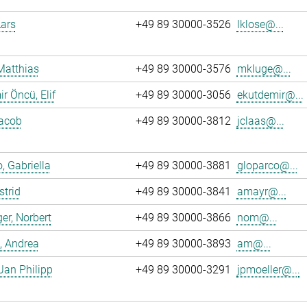
Lars
+49 89 30000-3526
lklose@...
Matthias
+49 89 30000-3576
mkluge@...
r Öncü, Elif
+49 89 30000-3056
ekutdemir@...
Jacob
+49 89 30000-3812
jclaas@...
, Gabriella
+49 89 30000-3881
gloparco@...
strid
+49 89 30000-3841
amayr@...
er, Norbert
+49 89 30000-3866
nom@...
, Andrea
+49 89 30000-3893
am@...
 Jan Philipp
+49 89 30000-3291
jpmoeller@...