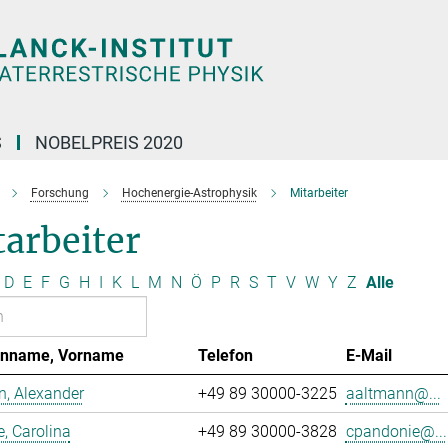
S
NOBELPREIS 2020
Forschung
Hochenergie-Astrophysik
Mitarbeiter
arbeiter
D
E
F
G
H
I
K
L
M
N
Ö
P
R
S
T
V
W
Y
Z
Alle
enname, Vorname
Telefon
E-Mail
, Alexander
+49 89 30000-3225
aaltmann@...
, Carolina
+49 89 30000-3828
cpandonie@...