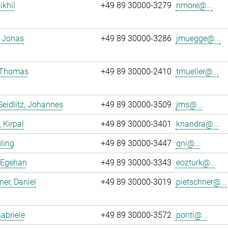
ikhil
+49 89 30000-3279
nmore@...
 Jonas
+49 89 30000-3286
jmuegge@...
, Thomas
+49 89 30000-2410
tmueller@...
Seidlitz, Johannes
+49 89 30000-3509
jms@...
 Kirpal
+49 89 30000-3401
knandra@...
gling
+49 89 30000-3447
qni@...
 Egehan
+49 89 30000-3343
eozturk@...
ner, Daniel
+49 89 30000-3019
pietschner@...
Gabriele
+49 89 30000-3572
ponti@...