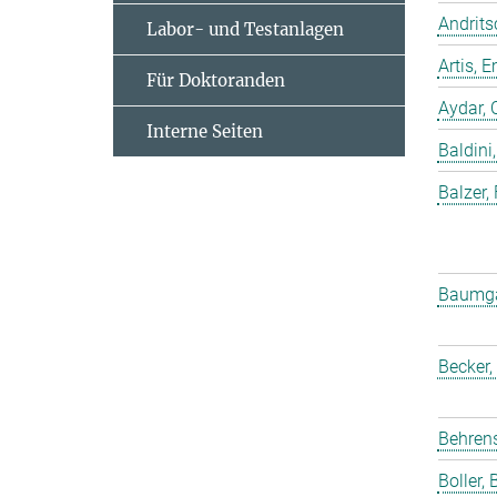
Andrits
Labor- und Testanlagen
Artis,
Für Doktoranden
Aydar, 
Interne Seiten
Baldini,
Balzer,
Baumgar
Becker,
Behrens
Boller, B