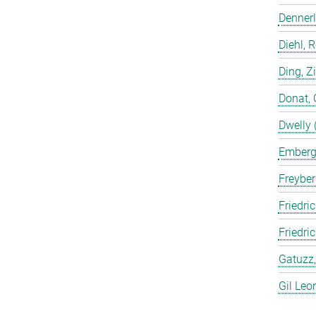
Dennerl
Diehl, 
Ding, Z
Donat, 
Dwelly 
Emberge
Freyber
Friedric
Friedri
Gatuzz,
Gil Leo