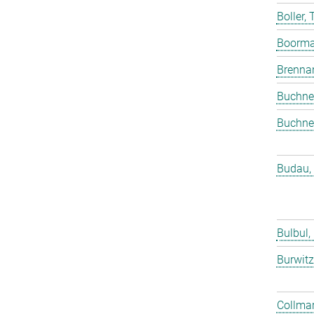
Boller,
Boorma
Brenna
Buchne
Buchne
Budau,
Bulbul,
Burwitz
Collmar