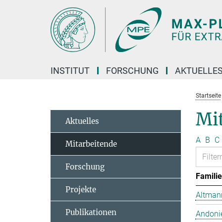
Hauptinhalt
INSTITUT
FORSCHUNG
AKTUELLE
Startseite
Mit
Aktuelles
A
B
C
Mitarbeitende
Forschung
Famili
Projekte
Altmann
Publikationen
Andonie