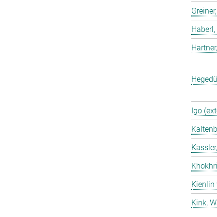
Greiner
Haberl,
Hartner
Hegedü
Igo (ext
Kaltenb
Kassler
Khokhri
Kienlin
Kink, W