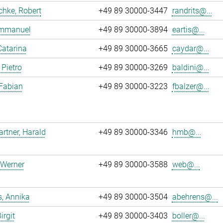
chke, Robert
+49 89 30000-3447
randrits@...
 Emmanuel
+49 89 30000-3894
eartis@...
Catarina
+49 89 30000-3665
caydar@...
 Pietro
+49 89 30000-3269
baldini@...
 Fabian
+49 89 30000-3223
fbalzer@...
tner, Harald
+49 89 30000-3346
hmb@...
 Werner
+49 89 30000-3588
web@...
, Annika
+49 89 30000-3504
abehrens@...
irgit
+49 89 30000-3403
boller@...