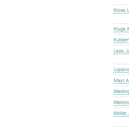
Klose, 
Kluge, 
Kutdemi
Laas, 
Loparco
Mayr, A
Meiding
Merloni
Möller,