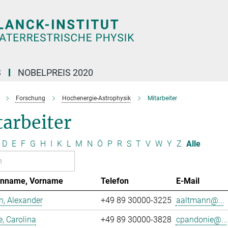
S
NOBELPREIS 2020
Forschung
Hochenergie-Astrophysik
Mitarbeiter
arbeiter
D
E
F
G
H
I
K
L
M
N
Ö
P
R
S
T
V
W
Y
Z
Alle
enname, Vorname
Telefon
E-Mail
, Alexander
+49 89 30000-3225
aaltmann@...
, Carolina
+49 89 30000-3828
cpandonie@...