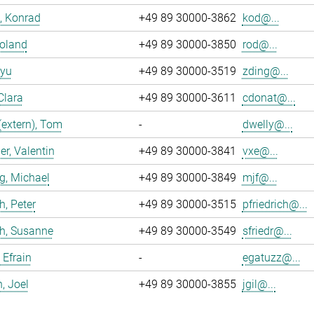
, Konrad
+49 89 30000-3862
kod@...
Roland
+49 89 30000-3850
rod@...
iyu
+49 89 30000-3519
zding@...
Clara
+49 89 30000-3611
cdonat@...
(extern), Tom
-
dwelly@...
r, Valentin
+49 89 30000-3841
vxe@...
g, Michael
+49 89 30000-3849
mjf@...
h, Peter
+49 89 30000-3515
pfriedrich@...
ch, Susanne
+49 89 30000-3549
sfriedr@...
 Efrain
-
egatuzz@...
n, Joel
+49 89 30000-3855
jgil@...