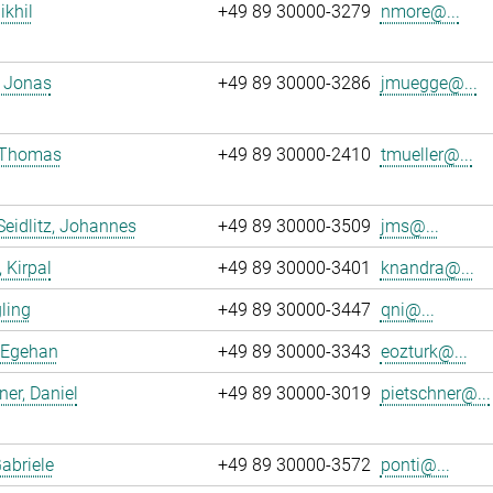
ikhil
+49 89 30000-3279
nmore@...
 Jonas
+49 89 30000-3286
jmuegge@...
, Thomas
+49 89 30000-2410
tmueller@...
Seidlitz, Johannes
+49 89 30000-3509
jms@...
 Kirpal
+49 89 30000-3401
knandra@...
gling
+49 89 30000-3447
qni@...
 Egehan
+49 89 30000-3343
eozturk@...
ner, Daniel
+49 89 30000-3019
pietschner@...
Gabriele
+49 89 30000-3572
ponti@...