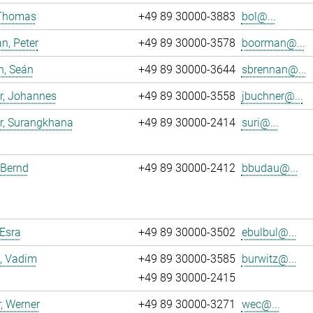
 Thomas
+49 89 30000-3883
bol@...
n, Peter
+49 89 30000-3578
boorman@...
n, Seán
+49 89 30000-3644
sbrennan@...
r, Johannes
+49 89 30000-3558
jbuchner@...
r, Surangkhana
+49 89 30000-2414
suri@...
 Bernd
+49 89 30000-2412
bbudau@...
 Esra
+49 89 30000-3502
ebulbul@...
, Vadim
+49 89 30000-3585
burwitz@...
+49 89 30000-2415
, Werner
+49 89 30000-3271
wec@...