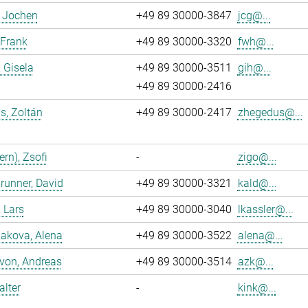
, Jochen
+49 89 30000-3847
jcg@...
 Frank
+49 89 30000-3320
fwh@...
, Gisela
+49 89 30000-3511
gih@...
+49 89 30000-2416
s, Zoltán
+49 89 30000-2417
zhegedus@...
ern), Zsofi
-
zigo@...
runner, David
+49 89 30000-3321
kald@...
, Lars
+49 89 30000-3040
lkassler@...
akova, Alena
+49 89 30000-3522
alena@...
 von, Andreas
+49 89 30000-3514
azk@...
alter
-
kink@...