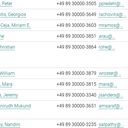
, Peter
+49 89 30000-3505
ppredehl@...
tis, Georgios
+49 89 30000-3649
rachovitis@...
eja, Miriam E.
+49 89 30000-3603
mramos@...
ne
+49 89 30000-3851
arau@...
hristian
+49 89 30000-3864
rohe@...
 William
+49 89 30000-3879
wroster@...
, Mara
+49 89 30000-3815
mara@...
s, Jeremy
+49 89 30000-3340
jsanders@...
 Anirudh Mukund
+49 89 30000-3651
amsaraf@...
y, Nandini
+49 89 30000-3235
satpathy@...