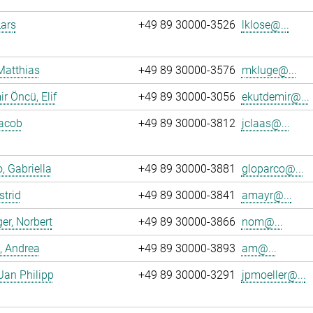
Lars
+49 89 30000-3526
lklose@...
Matthias
+49 89 30000-3576
mkluge@...
r Öncü, Elif
+49 89 30000-3056
ekutdemir@...
Jacob
+49 89 30000-3812
jclaas@...
, Gabriella
+49 89 30000-3881
gloparco@...
strid
+49 89 30000-3841
amayr@...
er, Norbert
+49 89 30000-3866
nom@...
, Andrea
+49 89 30000-3893
am@...
 Jan Philipp
+49 89 30000-3291
jpmoeller@...