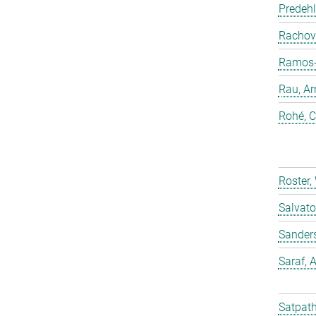
Predehl
Rachovi
Ramos-C
Rau, Ar
Rohé, C
Roster,
Salvato
Sander
Saraf,
Satpath