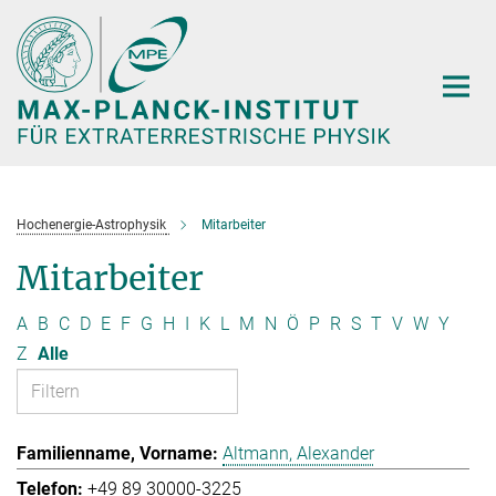
Hauptinhalt
Hochenergie-Astrophysik
Mitarbeiter
Mitarbeiter
A
B
C
D
E
F
G
H
I
K
L
M
N
Ö
P
R
S
T
V
W
Y
Z
Alle
Altmann, Alexander
+49 89 30000-3225