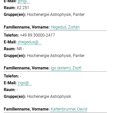
gih@...
X2 251
Hochenergie Astrophysik
Panter
Hegedüs, Zoltán
+49 89 30000-2417
zhegedus@...
NR -
Hochenergie Astrophysik
Panter
Igo (extern), Zsofi
-
zigo@...
-
Hochenergie Astrophysik
Kaltenbrunner, David