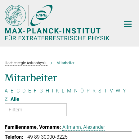
Hauptinhalt
Hochenergie-Astrophysik
Mitarbeiter
Mitarbeiter
A
B
C
D
E
F
G
H
I
K
L
M
N
Ö
P
R
S
T
V
W
Y
Z
Alle
Altmann, Alexander
+49 89 30000-3225