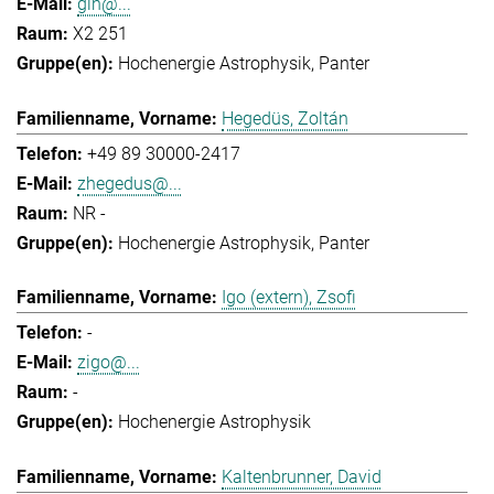
gih@...
X2 251
Hochenergie Astrophysik
Panter
Hegedüs, Zoltán
+49 89 30000-2417
zhegedus@...
NR -
Hochenergie Astrophysik
Panter
Igo (extern), Zsofi
-
zigo@...
-
Hochenergie Astrophysik
Kaltenbrunner, David