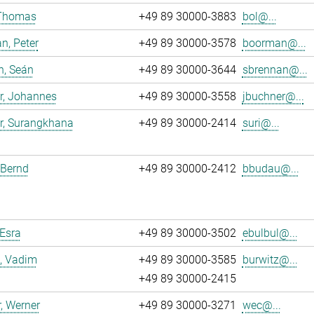
 Thomas
+49 89 30000-3883
bol@...
n, Peter
+49 89 30000-3578
boorman@...
n, Seán
+49 89 30000-3644
sbrennan@...
r, Johannes
+49 89 30000-3558
jbuchner@...
r, Surangkhana
+49 89 30000-2414
suri@...
 Bernd
+49 89 30000-2412
bbudau@...
 Esra
+49 89 30000-3502
ebulbul@...
, Vadim
+49 89 30000-3585
burwitz@...
+49 89 30000-2415
, Werner
+49 89 30000-3271
wec@...