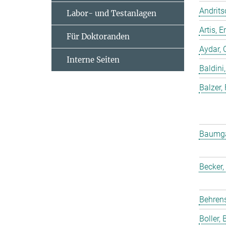
Andrits
Labor- und Testanlagen
Artis,
Für Doktoranden
Aydar, 
Interne Seiten
Baldini,
Balzer,
Baumgar
Becker,
Behrens
Boller, B