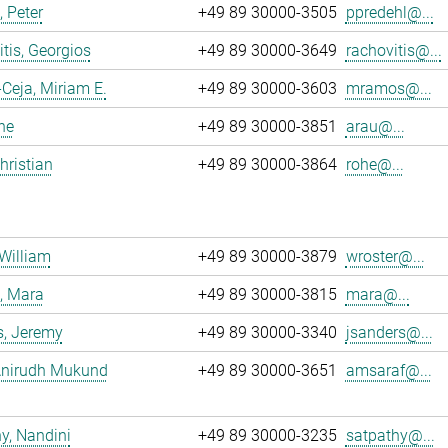
, Peter
+49 89 30000-3505
ppredehl@...
tis, Georgios
+49 89 30000-3649
rachovitis@...
eja, Miriam E.
+49 89 30000-3603
mramos@...
ne
+49 89 30000-3851
arau@...
hristian
+49 89 30000-3864
rohe@...
 William
+49 89 30000-3879
wroster@...
, Mara
+49 89 30000-3815
mara@...
s, Jeremy
+49 89 30000-3340
jsanders@...
 Anirudh Mukund
+49 89 30000-3651
amsaraf@...
y, Nandini
+49 89 30000-3235
satpathy@...