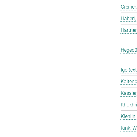
Greiner
Haberl,
Hartner
Hegedü
Igo (ext
Kaltenb
Kassler
Khokhri
Kienlin
Kink, W