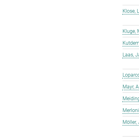
Klose, 
Kluge, 
Kutdemi
Laas, 
Loparco
Mayr, A
Meiding
Merloni
Möller,