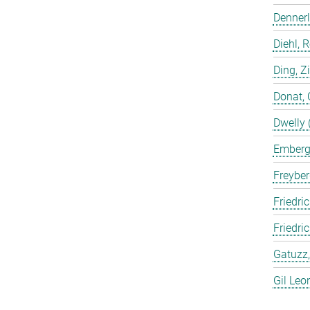
Dennerl
Diehl, 
Ding, Z
Donat, 
Dwelly 
Emberge
Freyber
Friedric
Friedri
Gatuzz,
Gil Leo