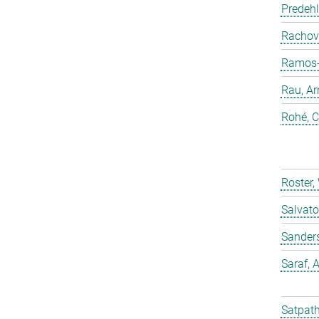
Predehl
Rachovi
Ramos-C
Rau, Ar
Rohé, C
Roster,
Salvato
Sander
Saraf,
Satpath