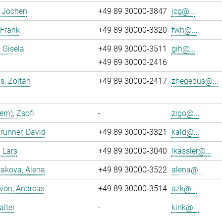
, Jochen
+49 89 30000-3847
jcg@...
 Frank
+49 89 30000-3320
fwh@...
, Gisela
+49 89 30000-3511
gih@...
+49 89 30000-2416
s, Zoltán
+49 89 30000-2417
zhegedus@...
ern), Zsofi
-
zigo@...
runner, David
+49 89 30000-3321
kald@...
, Lars
+49 89 30000-3040
lkassler@...
akova, Alena
+49 89 30000-3522
alena@...
 von, Andreas
+49 89 30000-3514
azk@...
alter
-
kink@...