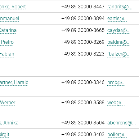
chke, Robert
+49 89 30000-3447
randrits@...
 Emmanuel
+49 89 30000-3894
eartis@...
Catarina
+49 89 30000-3665
caydar@...
 Pietro
+49 89 30000-3269
baldini@...
 Fabian
+49 89 30000-3223
fbalzer@...
tner, Harald
+49 89 30000-3346
hmb@...
 Werner
+49 89 30000-3588
web@...
, Annika
+49 89 30000-3504
abehrens@...
irgit
+49 89 30000-3403
boller@...