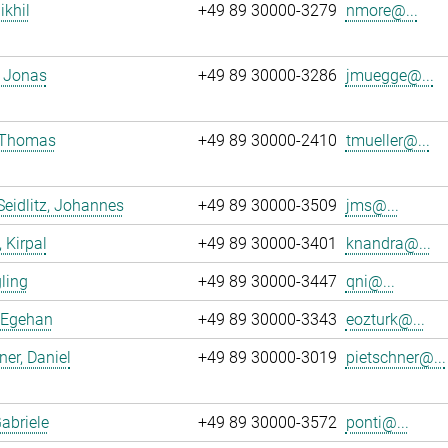
ikhil
+49 89 30000-3279
nmore@...
 Jonas
+49 89 30000-3286
jmuegge@...
, Thomas
+49 89 30000-2410
tmueller@...
Seidlitz, Johannes
+49 89 30000-3509
jms@...
 Kirpal
+49 89 30000-3401
knandra@...
gling
+49 89 30000-3447
qni@...
 Egehan
+49 89 30000-3343
eozturk@...
ner, Daniel
+49 89 30000-3019
pietschner@...
Gabriele
+49 89 30000-3572
ponti@...