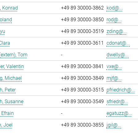
, Konrad
+49 89 30000-3862
kod@...
Roland
+49 89 30000-3850
rod@...
iyu
+49 89 30000-3519
zding@...
Clara
+49 89 30000-3611
cdonat@...
(extern), Tom
-
dwelly@...
r, Valentin
+49 89 30000-3841
vxe@...
g, Michael
+49 89 30000-3849
mjf@...
h, Peter
+49 89 30000-3515
pfriedrich@...
ch, Susanne
+49 89 30000-3549
sfriedr@...
 Efrain
-
egatuzz@...
n, Joel
+49 89 30000-3855
jgil@...