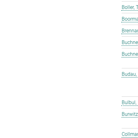
Boller,
Boorma
Brenna
Buchne
Buchne
Budau,
Bulbul,
Burwitz
Collmar