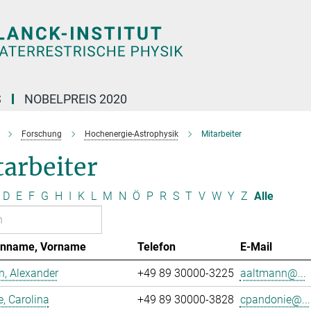
S
NOBELPREIS 2020
Forschung
Hochenergie-Astrophysik
Mitarbeiter
arbeiter
D
E
F
G
H
I
K
L
M
N
Ö
P
R
S
T
V
W
Y
Z
Alle
enname, Vorname
Telefon
E-Mail
, Alexander
+49 89 30000-3225
aaltmann@...
, Carolina
+49 89 30000-3828
cpandonie@...