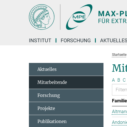
Hauptinhalt
INSTITUT
FORSCHUNG
AKTUELLE
Startseite
Mit
Aktuelles
A
B
C
Mitarbeitende
Forschung
Famili
Projekte
Altmann
Publikationen
Andonie