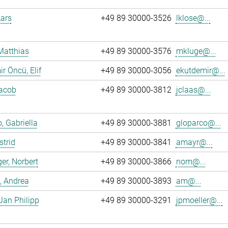
Lars
+49 89 30000-3526
lklose@...
Matthias
+49 89 30000-3576
mkluge@...
r Öncü, Elif
+49 89 30000-3056
ekutdemir@...
Jacob
+49 89 30000-3812
jclaas@...
, Gabriella
+49 89 30000-3881
gloparco@...
strid
+49 89 30000-3841
amayr@...
er, Norbert
+49 89 30000-3866
nom@...
, Andrea
+49 89 30000-3893
am@...
 Jan Philipp
+49 89 30000-3291
jpmoeller@...