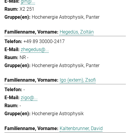
gih@...
X2 251
Hochenergie Astrophysik
Panter
Hegedüs, Zoltán
+49 89 30000-2417
zhegedus@...
NR -
Hochenergie Astrophysik
Panter
Igo (extern), Zsofi
-
zigo@...
-
Hochenergie Astrophysik
Kaltenbrunner, David