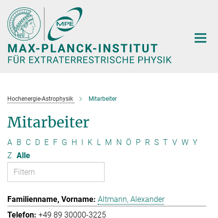
Hauptinhalt
Hochenergie-Astrophysik
Mitarbeiter
Mitarbeiter
A
B
C
D
E
F
G
H
I
K
L
M
N
Ö
P
R
S
T
V
W
Y
Z
Alle
Altmann, Alexander
+49 89 30000-3225