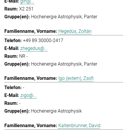
gih@...
X2 251
Hochenergie Astrophysik
Panter
Hegedüs, Zoltán
+49 89 30000-2417
zhegedus@...
NR -
Hochenergie Astrophysik
Panter
Igo (extern), Zsofi
-
zigo@...
-
Hochenergie Astrophysik
Kaltenbrunner, David