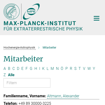
Hauptinhalt
Hochenergie-Astrophysik
Mitarbeiter
Mitarbeiter
A
B
C
D
E
F
G
H
I
K
L
M
N
Ö
P
R
S
T
V
W
Y
Z
Alle
Altmann, Alexander
+49 89 30000-3225