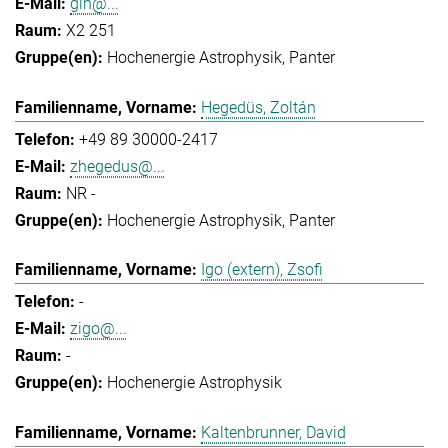
gih@...
X2 251
Hochenergie Astrophysik
Panter
Hegedüs, Zoltán
+49 89 30000-2417
zhegedus@...
NR -
Hochenergie Astrophysik
Panter
Igo (extern), Zsofi
-
zigo@...
-
Hochenergie Astrophysik
Kaltenbrunner, David