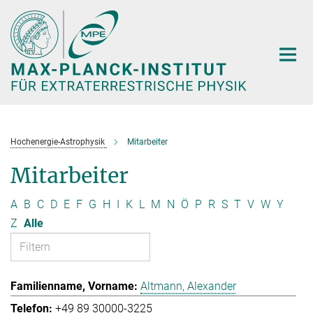
Hauptinhalt
Hochenergie-Astrophysik
Mitarbeiter
Mitarbeiter
A
B
C
D
E
F
G
H
I
K
L
M
N
Ö
P
R
S
T
V
W
Y
Z
Alle
Altmann, Alexander
+49 89 30000-3225