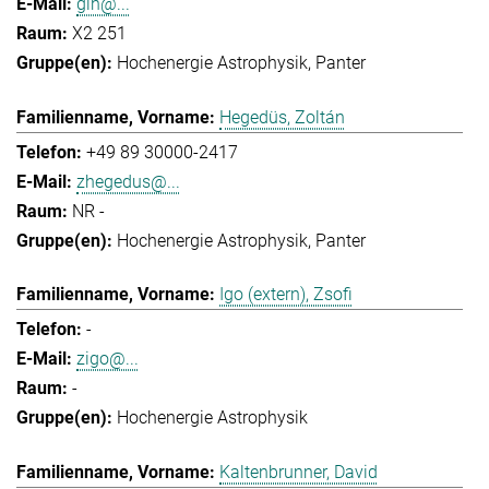
gih@...
X2 251
Hochenergie Astrophysik
Panter
Hegedüs, Zoltán
+49 89 30000-2417
zhegedus@...
NR -
Hochenergie Astrophysik
Panter
Igo (extern), Zsofi
-
zigo@...
-
Hochenergie Astrophysik
Kaltenbrunner, David