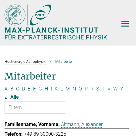
Hauptinhalt
Hochenergie-Astrophysik
Mitarbeiter
Mitarbeiter
A
B
C
D
E
F
G
H
I
K
L
M
N
Ö
P
R
S
T
V
W
Y
Z
Alle
Altmann, Alexander
+49 89 30000-3225