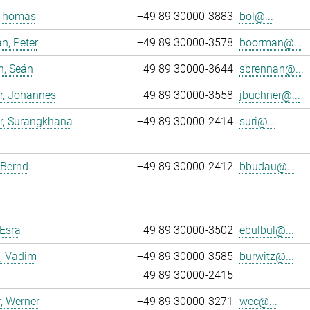
 Thomas
+49 89 30000-3883
bol@...
n, Peter
+49 89 30000-3578
boorman@...
n, Seán
+49 89 30000-3644
sbrennan@...
r, Johannes
+49 89 30000-3558
jbuchner@...
r, Surangkhana
+49 89 30000-2414
suri@...
 Bernd
+49 89 30000-2412
bbudau@...
 Esra
+49 89 30000-3502
ebulbul@...
, Vadim
+49 89 30000-3585
burwitz@...
+49 89 30000-2415
, Werner
+49 89 30000-3271
wec@...