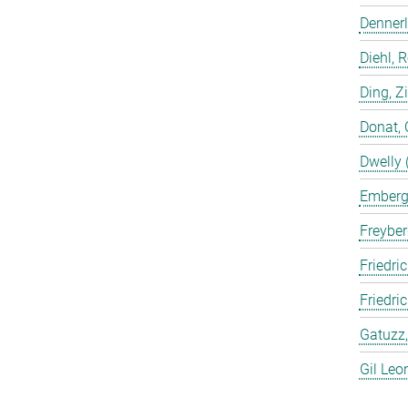
Dennerl
Diehl, 
Ding, Z
Donat, 
Dwelly 
Emberge
Freyber
Friedric
Friedri
Gatuzz,
Gil Leo