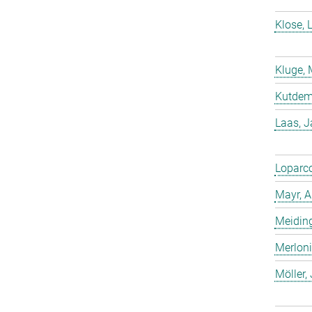
Klose, 
Kluge, 
Kutdemi
Laas, 
Loparco
Mayr, A
Meiding
Merloni
Möller,