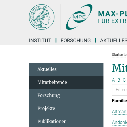
Hauptinhalt
INSTITUT
FORSCHUNG
AKTUELLE
Startseite
Mit
Aktuelles
A
B
C
Mitarbeitende
Forschung
Famili
Projekte
Altmann
Publikationen
Andonie