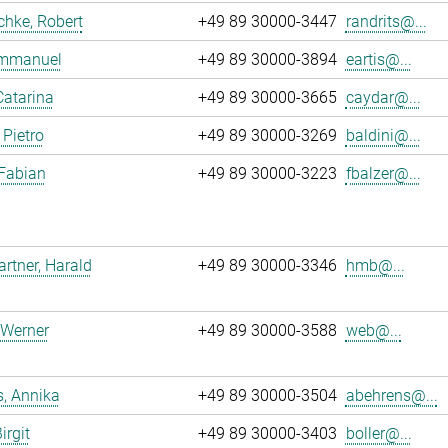
chke, Robert
+49 89 30000-3447
randrits@...
 Emmanuel
+49 89 30000-3894
eartis@...
Catarina
+49 89 30000-3665
caydar@...
 Pietro
+49 89 30000-3269
baldini@...
 Fabian
+49 89 30000-3223
fbalzer@...
tner, Harald
+49 89 30000-3346
hmb@...
 Werner
+49 89 30000-3588
web@...
, Annika
+49 89 30000-3504
abehrens@...
irgit
+49 89 30000-3403
boller@...