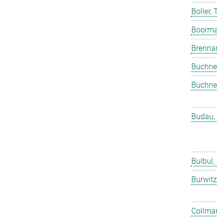
Boller,
Boorma
Brenna
Buchne
Buchne
Budau,
Bulbul,
Burwitz
Collmar