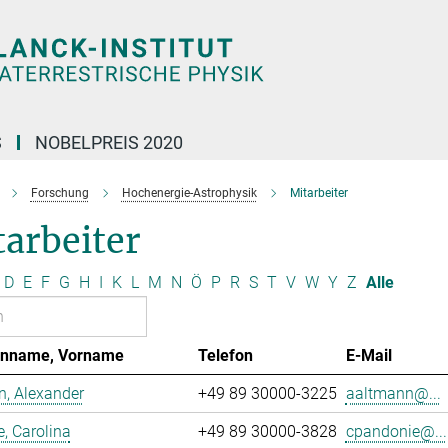
S
NOBELPREIS 2020
Forschung
Hochenergie-Astrophysik
Mitarbeiter
arbeiter
D
E
F
G
H
I
K
L
M
N
Ö
P
R
S
T
V
W
Y
Z
Alle
enname, Vorname
Telefon
E-Mail
, Alexander
+49 89 30000-3225
aaltmann@...
, Carolina
+49 89 30000-3828
cpandonie@...