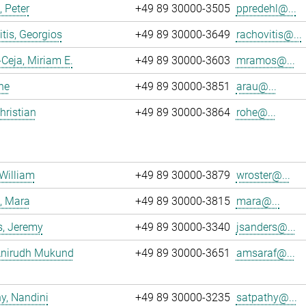
, Peter
+49 89 30000-3505
ppredehl@...
tis, Georgios
+49 89 30000-3649
rachovitis@...
eja, Miriam E.
+49 89 30000-3603
mramos@...
ne
+49 89 30000-3851
arau@...
hristian
+49 89 30000-3864
rohe@...
 William
+49 89 30000-3879
wroster@...
, Mara
+49 89 30000-3815
mara@...
s, Jeremy
+49 89 30000-3340
jsanders@...
 Anirudh Mukund
+49 89 30000-3651
amsaraf@...
y, Nandini
+49 89 30000-3235
satpathy@...