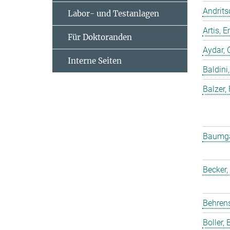
Andrits
Labor- und Testanlagen
Artis,
Für Doktoranden
Aydar, 
Interne Seiten
Baldini,
Balzer,
Baumgar
Becker,
Behrens
Boller, B