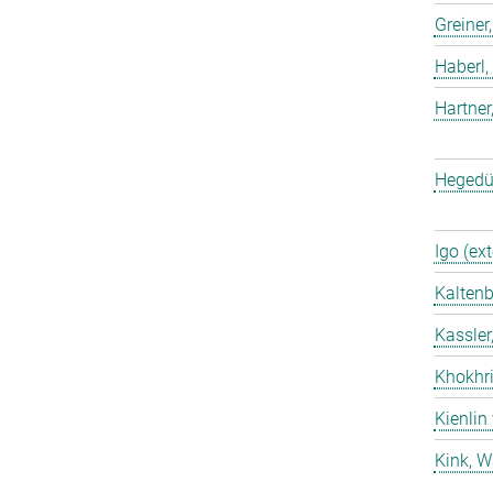
Greiner
Haberl,
Hartner
Hegedü
Igo (ext
Kaltenb
Kassler
Khokhri
Kienlin
Kink, W