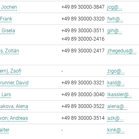
, Jochen
+49 89 30000-3847
jcg@...
 Frank
+49 89 30000-3320
fwh@...
, Gisela
+49 89 30000-3511
gih@...
+49 89 30000-2416
s, Zoltán
+49 89 30000-2417
zhegedus@...
ern), Zsofi
-
zigo@...
runner, David
+49 89 30000-3321
kald@...
, Lars
+49 89 30000-3040
lkassler@...
akova, Alena
+49 89 30000-3522
alena@...
 von, Andreas
+49 89 30000-3514
azk@...
alter
-
kink@...