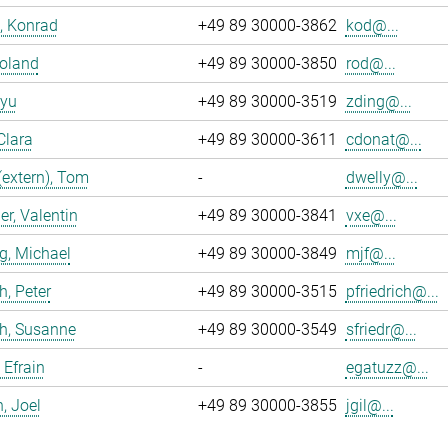
, Konrad
+49 89 30000-3862
kod@...
Roland
+49 89 30000-3850
rod@...
iyu
+49 89 30000-3519
zding@...
Clara
+49 89 30000-3611
cdonat@...
(extern), Tom
-
dwelly@...
r, Valentin
+49 89 30000-3841
vxe@...
g, Michael
+49 89 30000-3849
mjf@...
h, Peter
+49 89 30000-3515
pfriedrich@...
ch, Susanne
+49 89 30000-3549
sfriedr@...
 Efrain
-
egatuzz@...
n, Joel
+49 89 30000-3855
jgil@...