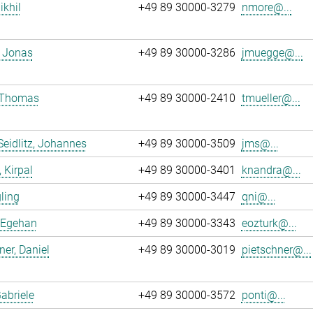
ikhil
+49 89 30000-3279
nmore@...
 Jonas
+49 89 30000-3286
jmuegge@...
, Thomas
+49 89 30000-2410
tmueller@...
Seidlitz, Johannes
+49 89 30000-3509
jms@...
 Kirpal
+49 89 30000-3401
knandra@...
gling
+49 89 30000-3447
qni@...
 Egehan
+49 89 30000-3343
eozturk@...
ner, Daniel
+49 89 30000-3019
pietschner@...
Gabriele
+49 89 30000-3572
ponti@...