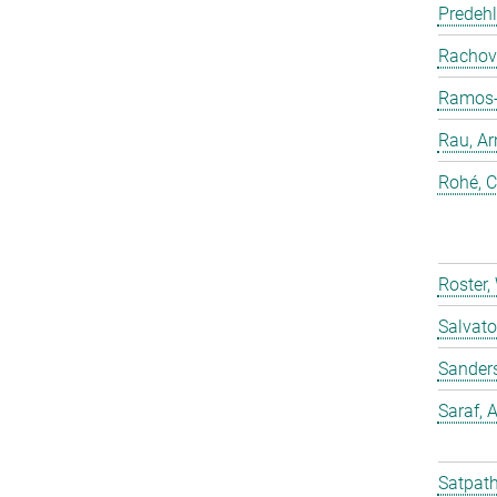
Predehl
Rachovi
Ramos-C
Rau, Ar
Rohé, C
Roster,
Salvato
Sander
Saraf,
Satpath