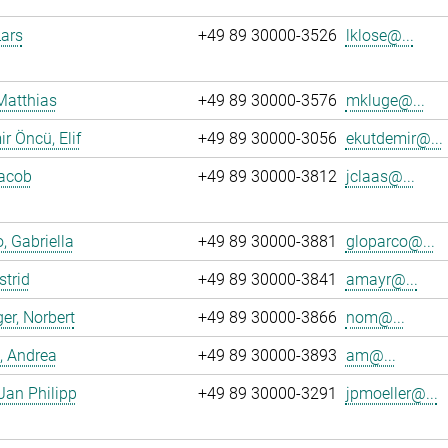
Lars
+49 89 30000-3526
lklose@...
Matthias
+49 89 30000-3576
mkluge@...
r Öncü, Elif
+49 89 30000-3056
ekutdemir@...
Jacob
+49 89 30000-3812
jclaas@...
, Gabriella
+49 89 30000-3881
gloparco@...
strid
+49 89 30000-3841
amayr@...
er, Norbert
+49 89 30000-3866
nom@...
, Andrea
+49 89 30000-3893
am@...
 Jan Philipp
+49 89 30000-3291
jpmoeller@...