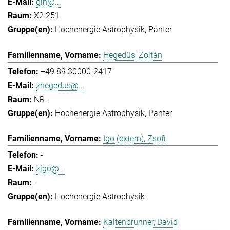
gih@...
X2 251
Hochenergie Astrophysik
Panter
Hegedüs, Zoltán
+49 89 30000-2417
zhegedus@...
NR -
Hochenergie Astrophysik
Panter
Igo (extern), Zsofi
-
zigo@...
-
Hochenergie Astrophysik
Kaltenbrunner, David