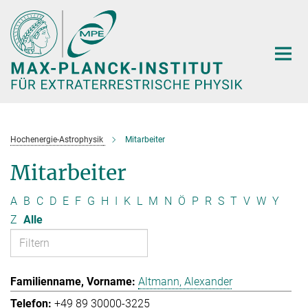
Hauptinhalt
Hochenergie-Astrophysik
Mitarbeiter
Mitarbeiter
A
B
C
D
E
F
G
H
I
K
L
M
N
Ö
P
R
S
T
V
W
Y
Z
Alle
Altmann, Alexander
+49 89 30000-3225