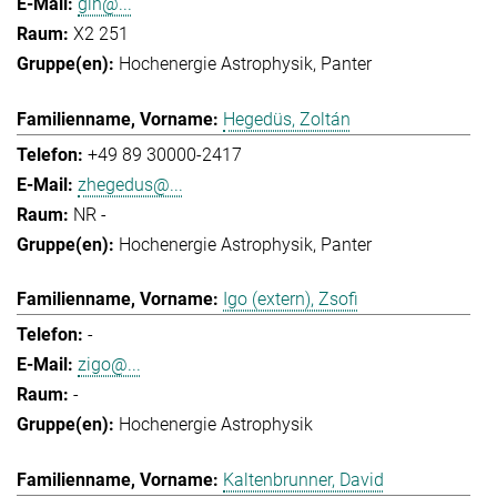
gih@...
X2 251
Hochenergie Astrophysik
Panter
Hegedüs, Zoltán
+49 89 30000-2417
zhegedus@...
NR -
Hochenergie Astrophysik
Panter
Igo (extern), Zsofi
-
zigo@...
-
Hochenergie Astrophysik
Kaltenbrunner, David