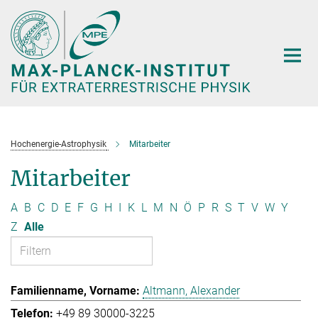
Hauptinhalt
Hochenergie-Astrophysik
Mitarbeiter
Mitarbeiter
A
B
C
D
E
F
G
H
I
K
L
M
N
Ö
P
R
S
T
V
W
Y
Z
Alle
Altmann, Alexander
+49 89 30000-3225