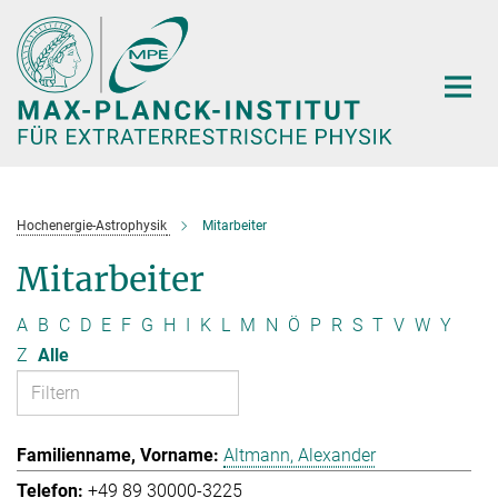
Hauptinhalt
Hochenergie-Astrophysik
Mitarbeiter
Mitarbeiter
A
B
C
D
E
F
G
H
I
K
L
M
N
Ö
P
R
S
T
V
W
Y
Z
Alle
Altmann, Alexander
+49 89 30000-3225