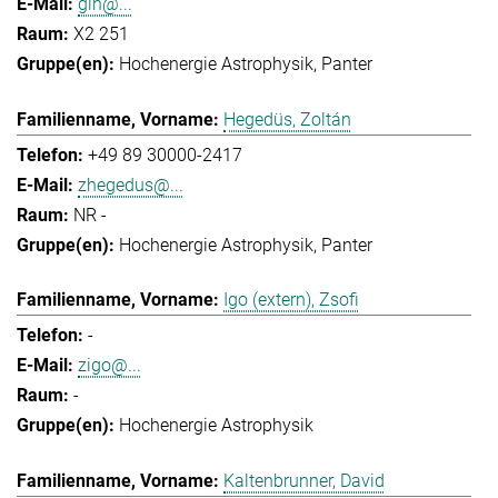
gih@...
X2 251
Hochenergie Astrophysik
Panter
Hegedüs, Zoltán
+49 89 30000-2417
zhegedus@...
NR -
Hochenergie Astrophysik
Panter
Igo (extern), Zsofi
-
zigo@...
-
Hochenergie Astrophysik
Kaltenbrunner, David