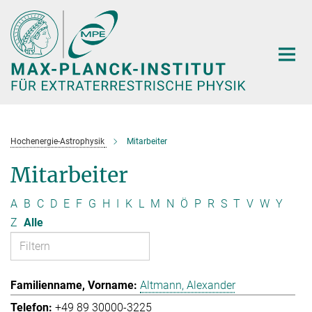
Hauptinhalt
Hochenergie-Astrophysik
Mitarbeiter
Mitarbeiter
A
B
C
D
E
F
G
H
I
K
L
M
N
Ö
P
R
S
T
V
W
Y
Z
Alle
Altmann, Alexander
+49 89 30000-3225