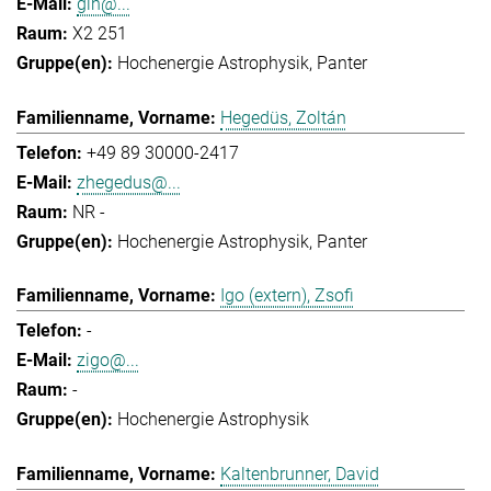
gih@...
X2 251
Hochenergie Astrophysik
Panter
Hegedüs, Zoltán
+49 89 30000-2417
zhegedus@...
NR -
Hochenergie Astrophysik
Panter
Igo (extern), Zsofi
-
zigo@...
-
Hochenergie Astrophysik
Kaltenbrunner, David