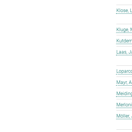
Klose, 
Kluge, 
Kutdemi
Laas, 
Loparco
Mayr, A
Meiding
Merloni
Möller,