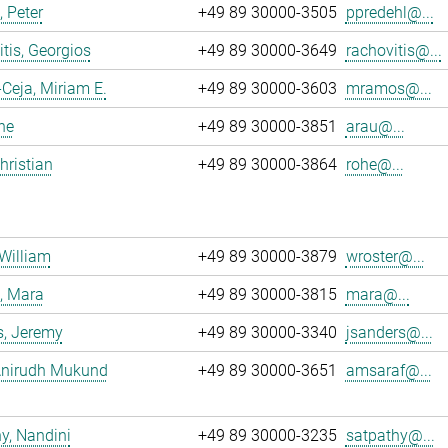
, Peter
+49 89 30000-3505
ppredehl@...
tis, Georgios
+49 89 30000-3649
rachovitis@...
eja, Miriam E.
+49 89 30000-3603
mramos@...
ne
+49 89 30000-3851
arau@...
hristian
+49 89 30000-3864
rohe@...
 William
+49 89 30000-3879
wroster@...
, Mara
+49 89 30000-3815
mara@...
s, Jeremy
+49 89 30000-3340
jsanders@...
 Anirudh Mukund
+49 89 30000-3651
amsaraf@...
y, Nandini
+49 89 30000-3235
satpathy@...