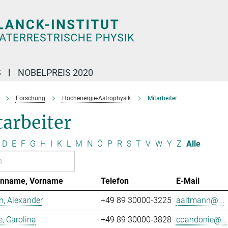
S
NOBELPREIS 2020
Forschung
Hochenergie-Astrophysik
Mitarbeiter
arbeiter
D
E
F
G
H
I
K
L
M
N
Ö
P
R
S
T
V
W
Y
Z
Alle
enname, Vorname
Telefon
E-Mail
, Alexander
+49 89 30000-3225
aaltmann@...
, Carolina
+49 89 30000-3828
cpandonie@...