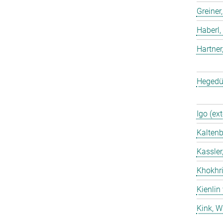
Greiner
Haberl,
Hartner
Hegedü
Igo (ext
Kaltenb
Kassler
Khokhri
Kienlin
Kink, W