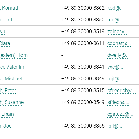
, Konrad
+49 89 30000-3862
kod@...
Roland
+49 89 30000-3850
rod@...
iyu
+49 89 30000-3519
zding@...
Clara
+49 89 30000-3611
cdonat@...
(extern), Tom
-
dwelly@...
r, Valentin
+49 89 30000-3841
vxe@...
g, Michael
+49 89 30000-3849
mjf@...
h, Peter
+49 89 30000-3515
pfriedrich@...
ch, Susanne
+49 89 30000-3549
sfriedr@...
 Efrain
-
egatuzz@...
n, Joel
+49 89 30000-3855
jgil@...