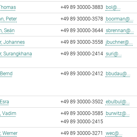
 Thomas
+49 89 30000-3883
bol@...
n, Peter
+49 89 30000-3578
boorman@...
n, Seán
+49 89 30000-3644
sbrennan@...
r, Johannes
+49 89 30000-3558
jbuchner@...
r, Surangkhana
+49 89 30000-2414
suri@...
 Bernd
+49 89 30000-2412
bbudau@...
 Esra
+49 89 30000-3502
ebulbul@...
, Vadim
+49 89 30000-3585
burwitz@...
+49 89 30000-2415
, Werner
+49 89 30000-3271
wec@...