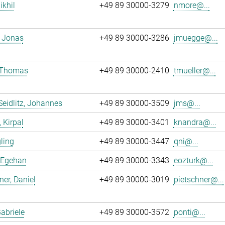
ikhil
+49 89 30000-3279
nmore@...
 Jonas
+49 89 30000-3286
jmuegge@...
, Thomas
+49 89 30000-2410
tmueller@...
Seidlitz, Johannes
+49 89 30000-3509
jms@...
 Kirpal
+49 89 30000-3401
knandra@...
gling
+49 89 30000-3447
qni@...
 Egehan
+49 89 30000-3343
eozturk@...
ner, Daniel
+49 89 30000-3019
pietschner@...
Gabriele
+49 89 30000-3572
ponti@...