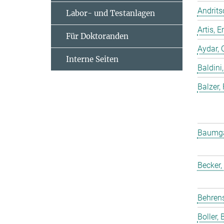
Andrits
Labor- und Testanlagen
Artis,
Für Doktoranden
Aydar, 
Interne Seiten
Baldini,
Balzer,
Baumgar
Becker,
Behrens
Boller, B