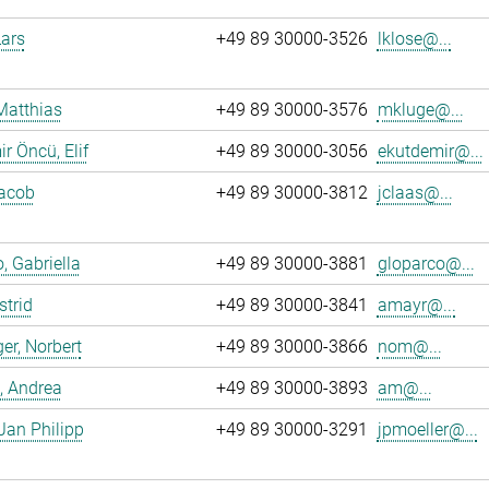
Lars
+49 89 30000-3526
lklose@...
Matthias
+49 89 30000-3576
mkluge@...
r Öncü, Elif
+49 89 30000-3056
ekutdemir@...
Jacob
+49 89 30000-3812
jclaas@...
, Gabriella
+49 89 30000-3881
gloparco@...
strid
+49 89 30000-3841
amayr@...
er, Norbert
+49 89 30000-3866
nom@...
, Andrea
+49 89 30000-3893
am@...
 Jan Philipp
+49 89 30000-3291
jpmoeller@...