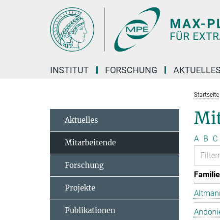
Hauptinhalt
INSTITUT
FORSCHUNG
AKTUELLE
Startseite
Mit
Aktuelles
A
B
C
Mitarbeitende
Forschung
Famili
Projekte
Altmann
Publikationen
Andonie