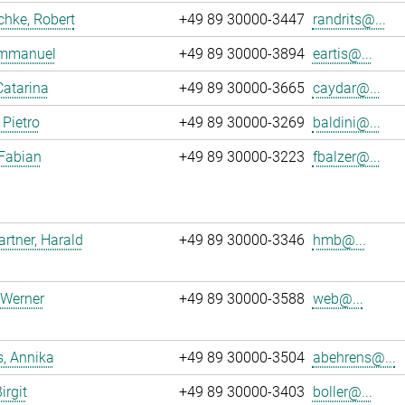
chke, Robert
+49 89 30000-3447
randrits@...
 Emmanuel
+49 89 30000-3894
eartis@...
Catarina
+49 89 30000-3665
caydar@...
 Pietro
+49 89 30000-3269
baldini@...
 Fabian
+49 89 30000-3223
fbalzer@...
tner, Harald
+49 89 30000-3346
hmb@...
 Werner
+49 89 30000-3588
web@...
, Annika
+49 89 30000-3504
abehrens@...
irgit
+49 89 30000-3403
boller@...