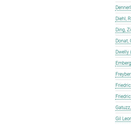
Dennerl
Diehl, 
Ding, Z
Donat, 
Dwelly 
Emberge
Freyber
Friedric
Friedri
Gatuzz,
Gil Leo