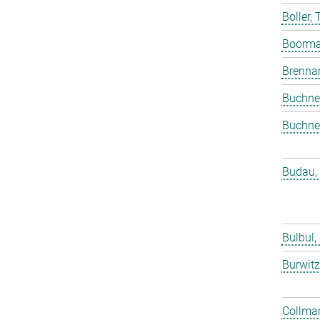
Boller,
Boorma
Brenna
Buchne
Buchne
Budau,
Bulbul,
Burwitz
Collmar