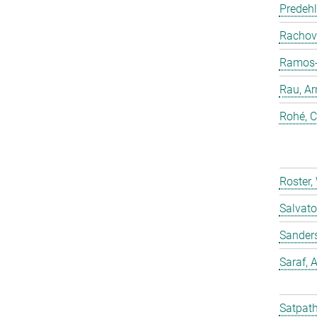
Predehl
Rachovi
Ramos-C
Rau, Ar
Rohé, C
Roster,
Salvato
Sander
Saraf,
Satpath