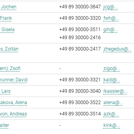
, Jochen
+49 89 30000-3847
jcg@...
 Frank
+49 89 30000-3320
fwh@...
, Gisela
+49 89 30000-3511
gih@...
+49 89 30000-2416
s, Zoltán
+49 89 30000-2417
zhegedus@...
ern), Zsofi
-
zigo@...
runner, David
+49 89 30000-3321
kald@...
, Lars
+49 89 30000-3040
lkassler@...
akova, Alena
+49 89 30000-3522
alena@...
 von, Andreas
+49 89 30000-3514
azk@...
alter
-
kink@...