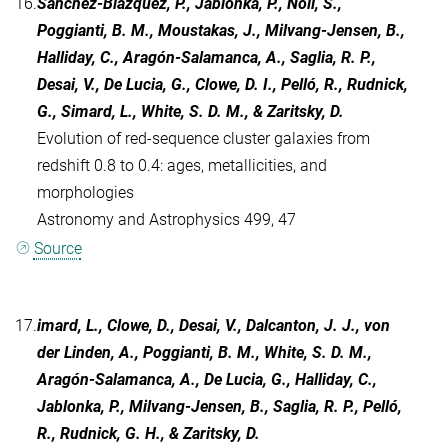
16.
Sánchez-Blázquez, P., Jablonka, P., Noll, S.,
Poggianti, B. M., Moustakas, J., Milvang-Jensen, B.,
Halliday, C., Aragón-Salamanca, A., Saglia, R. P.,
Desai, V., De Lucia, G., Clowe, D. I., Pelló, R., Rudnick,
G., Simard, L., White, S. D. M., & Zaritsky, D.
Evolution of red-sequence cluster galaxies from
redshift 0.8 to 0.4: ages, metallicities, and
morphologies
Astronomy and Astrophysics 499, 47
Source
17.
imard, L., Clowe, D., Desai, V., Dalcanton, J. J., von
der Linden, A., Poggianti, B. M., White, S. D. M.,
Aragón-Salamanca, A., De Lucia, G., Halliday, C.,
Jablonka, P., Milvang-Jensen, B., Saglia, R. P., Pelló,
R., Rudnick, G. H., & Zaritsky, D.