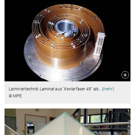
Laminiertechnik
Laminat aus "Kevlarfaser 49" als
…
[mehr]
© MPE