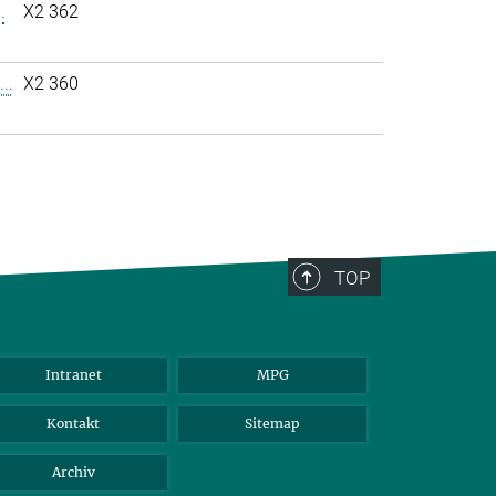
.
X2 362
..
X2 360
TOP
Intranet
MPG
Kontakt
Sitemap
Archiv