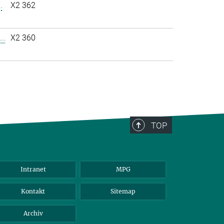
.
X2 362
..
X2 360
TOP
Intranet
MPG
Kontakt
Sitemap
Archiv