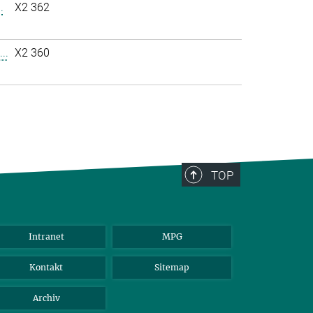
.
X2 362
..
X2 360
TOP
Intranet
MPG
Kontakt
Sitemap
Archiv