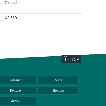
.
X2 362
..
X2 360
TOP
Intranet
MPG
Kontakt
Sitemap
Archiv