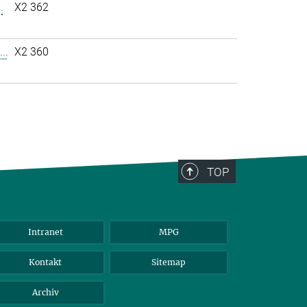
.
X2 362
..
X2 360
TOP
Intranet
MPG
Kontakt
Sitemap
Archiv