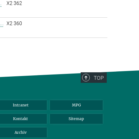
.
X2 362
..
X2 360
TOP
Intranet
MPG
Kontakt
Sitemap
Archiv