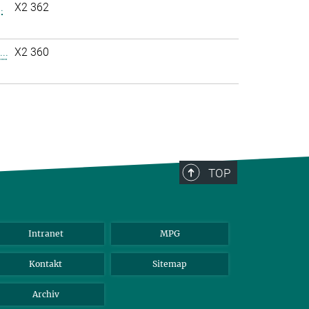
.
X2 362
..
X2 360
TOP
Intranet
MPG
Kontakt
Sitemap
Archiv