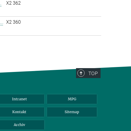
.
X2 362
..
X2 360
TOP
Intranet
MPG
Kontakt
Sitemap
Archiv