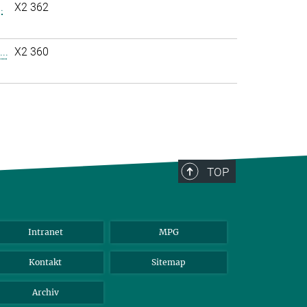
.
X2 362
..
X2 360
TOP
Intranet
MPG
Kontakt
Sitemap
Archiv