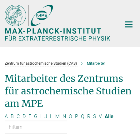
Hauptinhalt
Zentrum für astrochemische Studien (CAS)
Mitarbeiter
Mitarbeiter des Zentrums
für astrochemische Studien
am MPE
A
B
C
D
E
G
I
J
L
M
N
O
P
Q
R
S
V
Alle