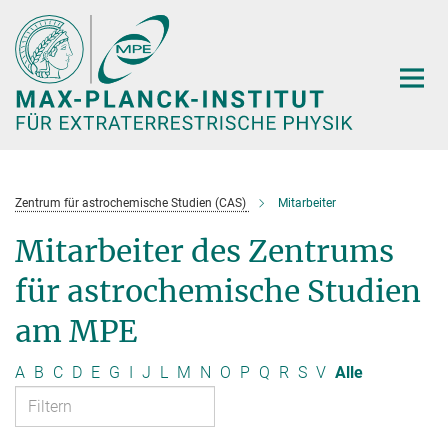
Hauptinhalt
Zentrum für astrochemische Studien (CAS)
Mitarbeiter
Mitarbeiter des Zentrums
für astrochemische Studien
am MPE
A
B
C
D
E
G
I
J
L
M
N
O
P
Q
R
S
V
Alle