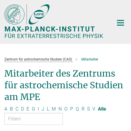
Hauptinhalt
Zentrum für astrochemische Studien (CAS)
Mitarbeiter
Mitarbeiter des Zentrums
für astrochemische Studien
am MPE
A
B
C
D
E
G
I
J
L
M
N
O
P
Q
R
S
V
Alle