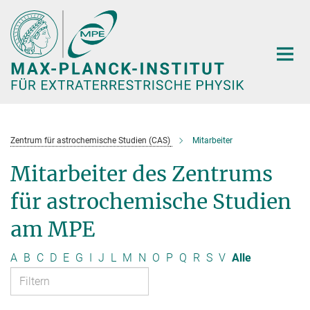
Hauptinhalt
Zentrum für astrochemische Studien (CAS)
Mitarbeiter
Mitarbeiter des Zentrums
für astrochemische Studien
am MPE
A
B
C
D
E
G
I
J
L
M
N
O
P
Q
R
S
V
Alle