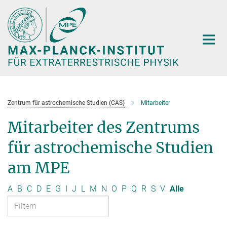
Hauptinhalt
Zentrum für astrochemische Studien (CAS)
Mitarbeiter
Mitarbeiter des Zentrums
für astrochemische Studien
am MPE
A
B
C
D
E
G
I
J
L
M
N
O
P
Q
R
S
V
Alle