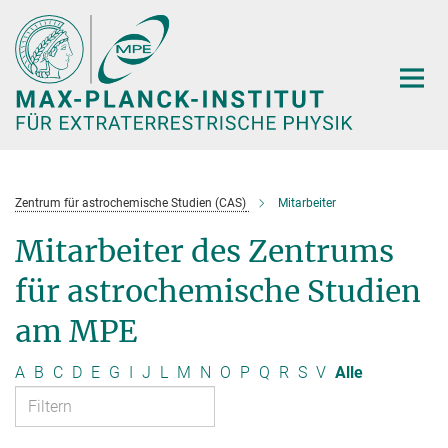
Hauptinhalt
Zentrum für astrochemische Studien (CAS)
Mitarbeiter
Mitarbeiter des Zentrums
für astrochemische Studien
am MPE
A
B
C
D
E
G
I
J
L
M
N
O
P
Q
R
S
V
Alle